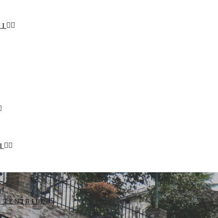
LI
I
STENIBILE