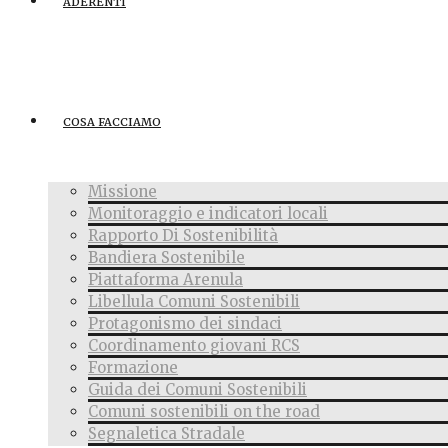
ADERENTI
COSA FACCIAMO
Missione
Monitoraggio e indicatori locali
Rapporto Di Sostenibilità
Bandiera Sostenibile
Piattaforma Arenula
Libellula Comuni Sostenibili
Protagonismo dei sindaci
Coordinamento giovani RCS
Formazione
Guida dei Comuni Sostenibili
Comuni sostenibili on the road
Segnaletica Stradale