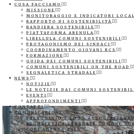
COSA FACCIAMO
MISSIONE
MONITORAGGIO E INDICATORI LOCA
RAPPORTO DI SOSTENIBILITÀ
BANDIERA SOSTENIBILE
PIATTAFORMA ARENULA
LIBELLULA COMUNI SOSTENIBILI
PROTAGONISMO DEI SINDACI
COORDINAMENTO GIOVANI RCS
FORMAZIONE
GUIDA DEI COMUNI SOSTENIBILI
COMUNI SOSTENIBILI ON THE ROAD
SEGNALETICA STRADALE
NEWS
NOTIZIE
LE NOTIZIE DAI COMUNI SOSTENIBIL
EVENTI
APPROFONDIMENTI
CONTATTI
COMUNICAZIONE
PATROCINIO E LOGO ASSOCIAZIONE
SEGNALETICA STRADALE COMUNE SO
CUBI AGENDA 2030