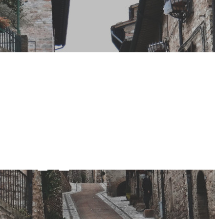
erritori e
uni
ne Appennino