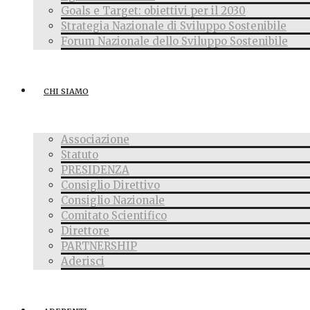
Goals e Target: obiettivi per il 2030
Strategia Nazionale di Sviluppo Sostenibile
Forum Nazionale dello Sviluppo Sostenibile
CHI SIAMO
Associazione
Statuto
PRESIDENZA
Consiglio Direttivo
Consiglio Nazionale
Comitato Scientifico
Direttore
PARTNERSHIP
Aderisci