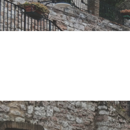
stenibilità: t
sta tra i Com
e la Fondazio