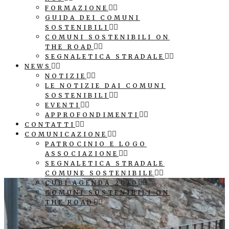
FORMAZIONE
GUIDA DEI COMUNI
SOSTENIBILI
COMUNI SOSTENIBILI ON
THE ROAD
SEGNALETICA STRADALE
NEWS
NOTIZIE
LE NOTIZIE DAI COMUNI
SOSTENIBILI
EVENTI
APPROFONDIMENTI
CONTATTI
COMUNICAZIONE
PATROCINIO E LOGO
ASSOCIAZIONE
SEGNALETICA STRADALE
COMUNE SOSTENIBILE
CUBI AGENDA 2030
COMUNI SOSTENIBILI ON
THE ROAD