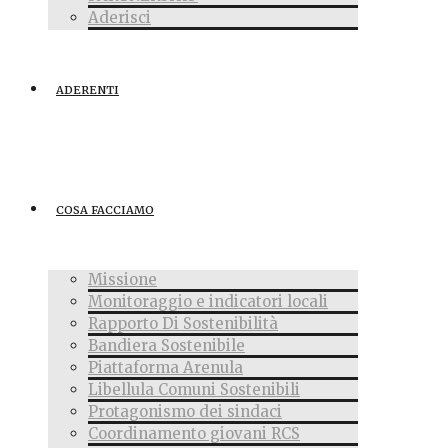
Aderisci
ADERENTI
COSA FACCIAMO
Missione
Monitoraggio e indicatori locali
Rapporto Di Sostenibilità
Bandiera Sostenibile
Piattaforma Arenula
Libellula Comuni Sostenibili
Protagonismo dei sindaci
Coordinamento giovani RCS