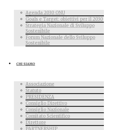
Agenda 2030 ONU
Goals e Target: obiettivi per il 2030
Strategia Nazionale di Sviluppo
Sostenibile
Forum Nazionale dello Sviluppo
Sostenibile
CHI SIAMO
Associazione
Statuto
PRESIDENZA
Consiglio Direttivo
Consiglio Nazionale
Comitato Scientifico
Direttore
PARTNERSHIP