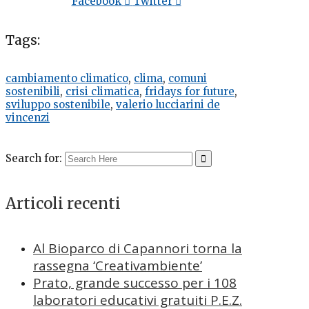
Facebook
Twitter
Tags:
cambiamento climatico
,
clima
,
comuni
sostenibili
,
crisi climatica
,
fridays for future
,
sviluppo sostenibile
,
valerio lucciarini de
vincenzi
Search for:
Articoli recenti
Al Bioparco di Capannori torna la
rassegna ‘Creativambiente’
Prato, grande successo per i 108
laboratori educativi gratuiti P.E.Z.