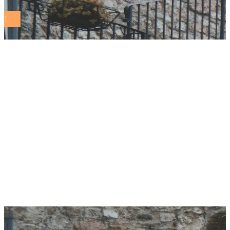
Fridays For Future,
Comuni Sostenibili:
“Amministratori
locali siano spinta
nella sfida dello
sviluppo sostenibile”