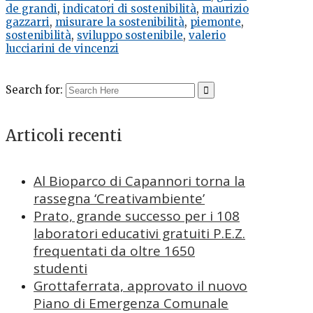
de grandi
,
indicatori di sostenibilità
,
maurizio
gazzarri
,
misurare la sostenibilità
,
piemonte
,
sostenibilità
,
sviluppo sostenibile
,
valerio
lucciarini de vincenzi
Search for:
Articoli recenti
Al Bioparco di Capannori torna la
rassegna ‘Creativambiente’
Prato, grande successo per i 108
laboratori educativi gratuiti P.E.Z.
frequentati da oltre 1650
studenti
Grottaferrata, approvato il nuovo
Piano di Emergenza Comunale