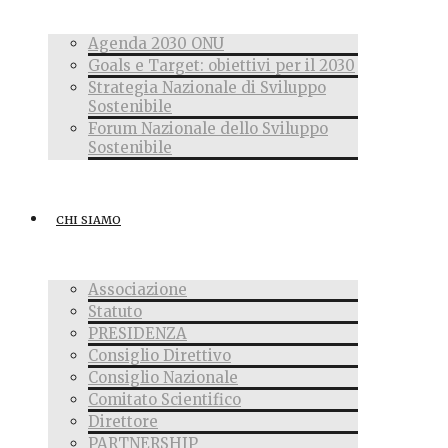
Agenda 2030 ONU
Goals e Target: obiettivi per il 2030
Strategia Nazionale di Sviluppo
Sostenibile
Forum Nazionale dello Sviluppo
Sostenibile
CHI SIAMO
Associazione
Statuto
PRESIDENZA
Consiglio Direttivo
Consiglio Nazionale
Comitato Scientifico
Direttore
PARTNERSHIP