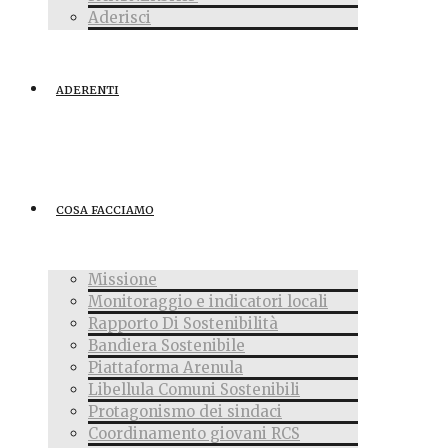
Aderisci
ADERENTI
COSA FACCIAMO
Missione
Monitoraggio e indicatori locali
Rapporto Di Sostenibilità
Bandiera Sostenibile
Piattaforma Arenula
Libellula Comuni Sostenibili
Protagonismo dei sindaci
Coordinamento giovani RCS