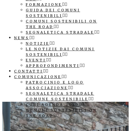
FORMAZIONE
GUIDA DEI COMUNI
SOSTENIBILI
COMUNI SOSTENIBILI ON
THE ROAD
SEGNALETICA STRADALE
NEWS
NOTIZIE
LE NOTIZIE DAI COMUNI
SOSTENIBILI
EVENTI
APPROFONDIMENTI
CONTATTI
COMUNICAZIONE
PATROCINIO E LOGO
ASSOCIAZIONE
SEGNALETICA STRADALE
COMUNE SOSTENIBILE
CUBI AGENDA 2030
COMUNI SOSTENIBILI ON
THE ROAD