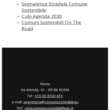
Segnaletica Stradale Comune
Sostenibile
Cubi Agenda 2030
Comuni Sostenibili On The
Road
​​Roma
Via Arenula, 16 – 00186 ROMA
+39 06 8541435
Tel.:
segreteria@comunisostenibili.eu
e-mail:
retecomunisostenibili@pec.it
PEC: