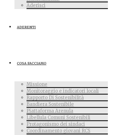
Aderisci
ADERENTI
COSA FACCIAMO
Missione
Monitoraggio e indicatori locali
Rapporto Di Sostenibilità
Bandiera Sostenibile
Piattaforma Arenula
Libellula Comuni Sostenibili
Protagonismo dei sindaci
Coordinamento giovani RCS