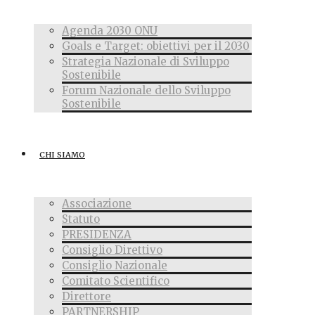
Agenda 2030 ONU
Goals e Target: obiettivi per il 2030
Strategia Nazionale di Sviluppo
Sostenibile
Forum Nazionale dello Sviluppo
Sostenibile
CHI SIAMO
Associazione
Statuto
PRESIDENZA
Consiglio Direttivo
Consiglio Nazionale
Comitato Scientifico
Direttore
PARTNERSHIP