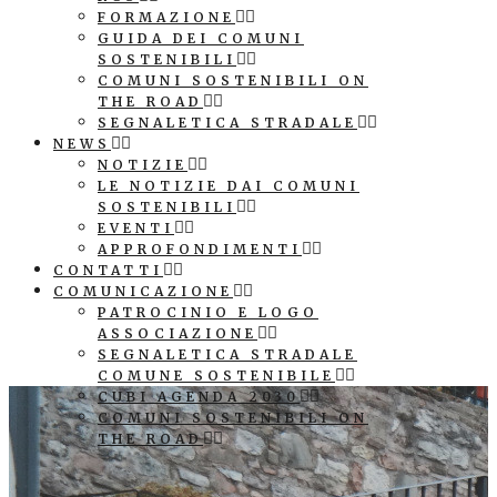
FORMAZIONE
GUIDA DEI COMUNI
SOSTENIBILI
COMUNI SOSTENIBILI ON
THE ROAD
SEGNALETICA STRADALE
NEWS
NOTIZIE
LE NOTIZIE DAI COMUNI
SOSTENIBILI
EVENTI
APPROFONDIMENTI
CONTATTI
COMUNICAZIONE
PATROCINIO E LOGO
ASSOCIAZIONE
SEGNALETICA STRADALE
COMUNE SOSTENIBILE
CUBI AGENDA 2030
COMUNI SOSTENIBILI ON
THE ROAD