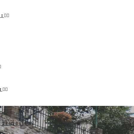
LI
I
STENIBILE