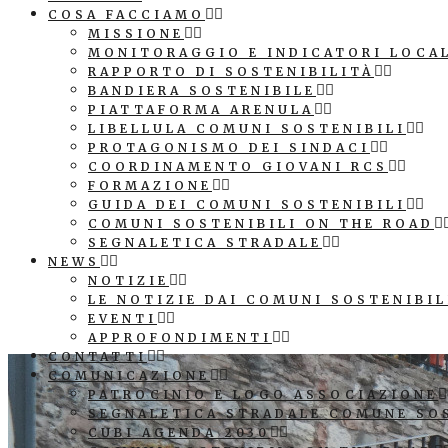
COSA FACCIAMO
MISSIONE
MONITORAGGIO E INDICATORI LOCA
RAPPORTO DI SOSTENIBILITÀ
BANDIERA SOSTENIBILE
PIATTAFORMA ARENULA
LIBELLULA COMUNI SOSTENIBILI
PROTAGONISMO DEI SINDACI
COORDINAMENTO GIOVANI RCS
FORMAZIONE
GUIDA DEI COMUNI SOSTENIBILI
COMUNI SOSTENIBILI ON THE ROAD
SEGNALETICA STRADALE
NEWS
NOTIZIE
LE NOTIZIE DAI COMUNI SOSTENIBIL
EVENTI
APPROFONDIMENTI
CONTATTI
COMUNICAZIONE
PATROCINIO E LOGO ASSOCIAZIONE
SEGNALETICA STRADALE COMUNE SO
CUBI AGENDA 2030