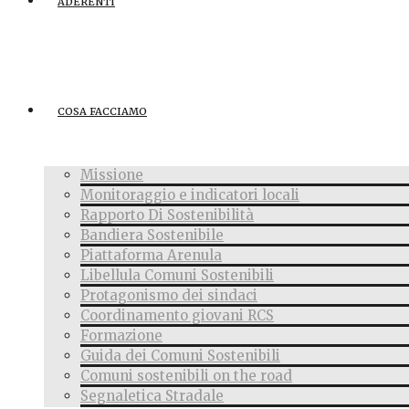
ADERENTI
COSA FACCIAMO
Missione
Monitoraggio e indicatori locali
Rapporto Di Sostenibilità
Bandiera Sostenibile
Piattaforma Arenula
Libellula Comuni Sostenibili
Protagonismo dei sindaci
Coordinamento giovani RCS
Formazione
Guida dei Comuni Sostenibili
Comuni sostenibili on the road
Segnaletica Stradale