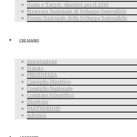
Goals e Target: obiettivi per il 2030
Strategia Nazionale di Sviluppo Sostenibile
Forum Nazionale dello Sviluppo Sostenibile
CHI SIAMO
Associazione
Statuto
PRESIDENZA
Consiglio Direttivo
Consiglio Nazionale
Comitato Scientifico
Direttore
PARTNERSHIP
Aderisci