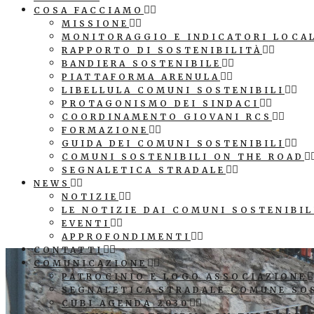
COSA FACCIAMO
MISSIONE
MONITORAGGIO E INDICATORI LOCA
RAPPORTO DI SOSTENIBILITÀ
BANDIERA SOSTENIBILE
PIATTAFORMA ARENULA
LIBELLULA COMUNI SOSTENIBILI
PROTAGONISMO DEI SINDACI
COORDINAMENTO GIOVANI RCS
FORMAZIONE
GUIDA DEI COMUNI SOSTENIBILI
COMUNI SOSTENIBILI ON THE ROAD
SEGNALETICA STRADALE
NEWS
NOTIZIE
LE NOTIZIE DAI COMUNI SOSTENIBIL
EVENTI
APPROFONDIMENTI
CONTATTI
COMUNICAZIONE
PATROCINIO E LOGO ASSOCIAZIONE
SEGNALETICA STRADALE COMUNE SO
CUBI AGENDA 2030