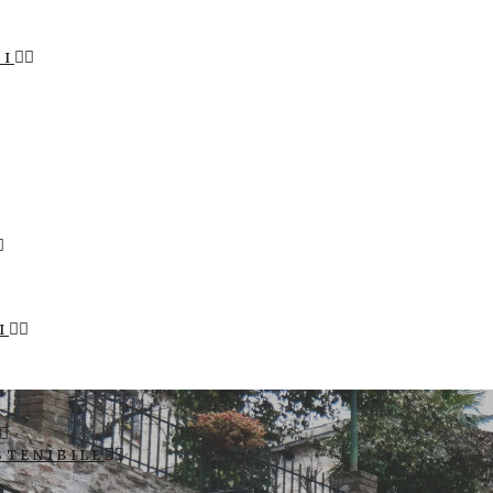
LI
I
STENIBILE