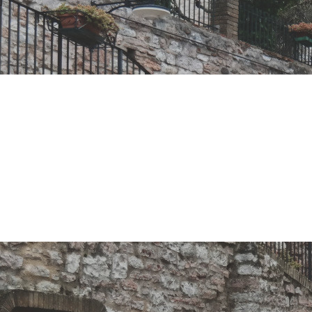
i: giovedì pro
in giro per F
osse