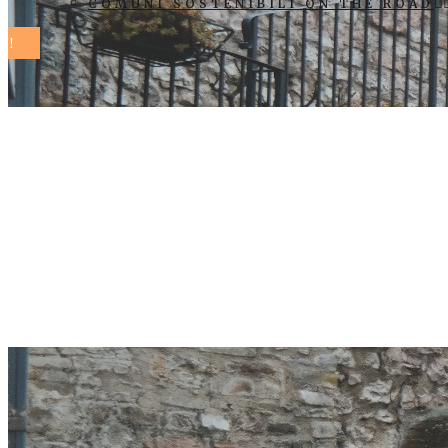
COMUNI SOSTENIBILI ON THE ROAD
Ri-Cicli-Amol
abbandonate 
saranno rim