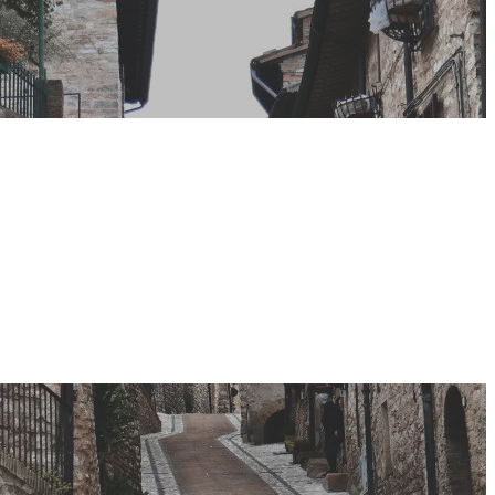
ssimo le bici
ollonica