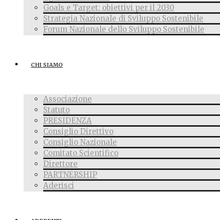
Goals e Target: obiettivi per il 2030
Strategia Nazionale di Sviluppo Sostenibile
Forum Nazionale dello Sviluppo Sostenibile
CHI SIAMO
Associazione
Statuto
PRESIDENZA
Consiglio Direttivo
Consiglio Nazionale
Comitato Scientifico
Direttore
PARTNERSHIP
Aderisci