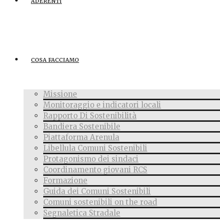
ADERENTI
COSA FACCIAMO
Missione
Monitoraggio e indicatori locali
Rapporto Di Sostenibilità
Bandiera Sostenibile
Piattaforma Arenula
Libellula Comuni Sostenibili
Protagonismo dei sindaci
Coordinamento giovani RCS
Formazione
Guida dei Comuni Sostenibili
Comuni sostenibili on the road
Segnaletica Stradale