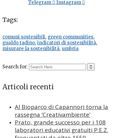
Telegram
Instagram
Tags:
comuni sostenibili
,
green communities
,
gualdo tadino
,
indicatori di sostenibilità
,
misurare la sostenibilità
,
umbria
Search for:
Articoli recenti
Al Bioparco di Capannori torna la
rassegna ‘Creativambiente’
Prato, grande successo per i 108
laboratori educativi gratuiti P.E.Z.
frequentati da oltre 1650