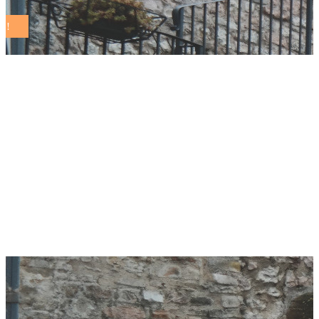
Gualdo Tadino,
iniziativa: “Green
Communities,
strumenti ed
opportunità”