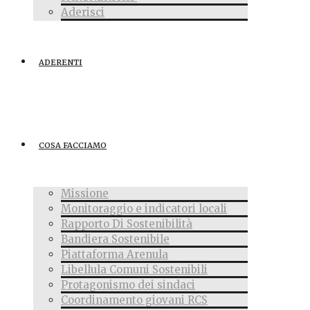
Aderisci
ADERENTI
COSA FACCIAMO
Missione
Monitoraggio e indicatori locali
Rapporto Di Sostenibilità
Bandiera Sostenibile
Piattaforma Arenula
Libellula Comuni Sostenibili
Protagonismo dei sindaci
Coordinamento giovani RCS