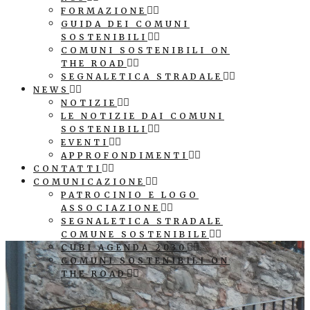
FORMAZIONE
GUIDA DEI COMUNI
SOSTENIBILI
COMUNI SOSTENIBILI ON
THE ROAD
SEGNALETICA STRADALE
NEWS
NOTIZIE
LE NOTIZIE DAI COMUNI
SOSTENIBILI
EVENTI
APPROFONDIMENTI
CONTATTI
COMUNICAZIONE
PATROCINIO E LOGO
ASSOCIAZIONE
SEGNALETICA STRADALE
COMUNE SOSTENIBILE
CUBI AGENDA 2030
COMUNI SOSTENIBILI ON
THE ROAD