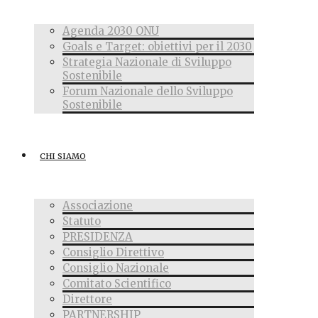
Agenda 2030 ONU
Goals e Target: obiettivi per il 2030
Strategia Nazionale di Sviluppo
Sostenibile
Forum Nazionale dello Sviluppo
Sostenibile
CHI SIAMO
Associazione
Statuto
PRESIDENZA
Consiglio Direttivo
Consiglio Nazionale
Comitato Scientifico
Direttore
PARTNERSHIP