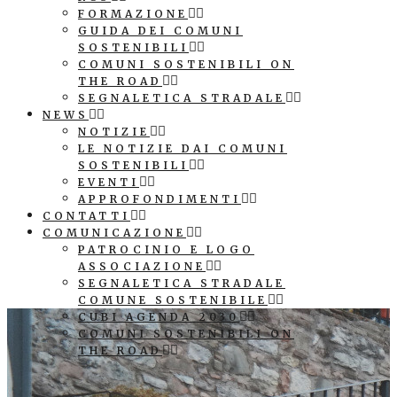
FORMAZIONE
GUIDA DEI COMUNI
SOSTENIBILI
COMUNI SOSTENIBILI ON
THE ROAD
SEGNALETICA STRADALE
NEWS
NOTIZIE
LE NOTIZIE DAI COMUNI
SOSTENIBILI
EVENTI
APPROFONDIMENTI
CONTATTI
COMUNICAZIONE
PATROCINIO E LOGO
ASSOCIAZIONE
SEGNALETICA STRADALE
COMUNE SOSTENIBILE
CUBI AGENDA 2030
COMUNI SOSTENIBILI ON
THE ROAD