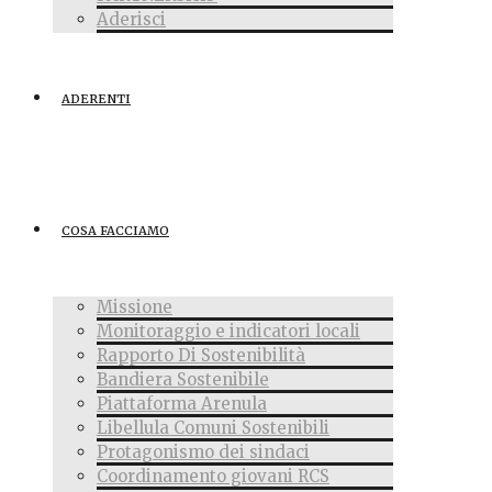
Aderisci
ADERENTI
COSA FACCIAMO
Missione
Monitoraggio e indicatori locali
Rapporto Di Sostenibilità
Bandiera Sostenibile
Piattaforma Arenula
Libellula Comuni Sostenibili
Protagonismo dei sindaci
Coordinamento giovani RCS