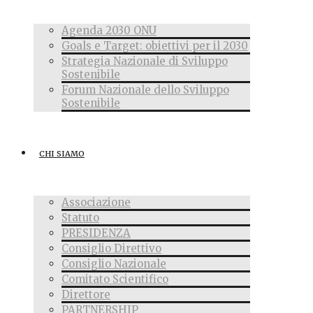
Agenda 2030 ONU
Goals e Target: obiettivi per il 2030
Strategia Nazionale di Sviluppo
Sostenibile
Forum Nazionale dello Sviluppo
Sostenibile
CHI SIAMO
Associazione
Statuto
PRESIDENZA
Consiglio Direttivo
Consiglio Nazionale
Comitato Scientifico
Direttore
PARTNERSHIP