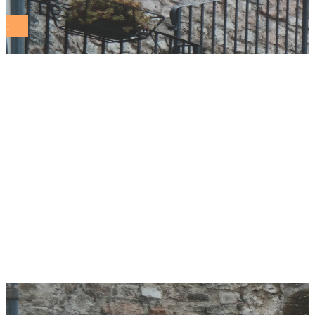
La Rete dei Comuni
Sostenibili lancia la
guida delle città e dei
paesi italiani che
investono sulla
sostenibilità