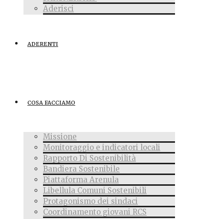
Aderisci
ADERENTI
COSA FACCIAMO
Missione
Monitoraggio e indicatori locali
Rapporto Di Sostenibilità
Bandiera Sostenibile
Piattaforma Arenula
Libellula Comuni Sostenibili
Protagonismo dei sindaci
Coordinamento giovani RCS