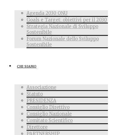
Agenda 2030 ONU
Goals e Target: obiettivi per il 2030
Strategia Nazionale di Sviluppo
Sostenibile
Forum Nazionale dello Sviluppo
Sostenibile
CHI SIAMO
Associazione
Statuto
PRESIDENZA
Consiglio Direttivo
Consiglio Nazionale
Comitato Scientifico
Direttore
PARTNERSHIP