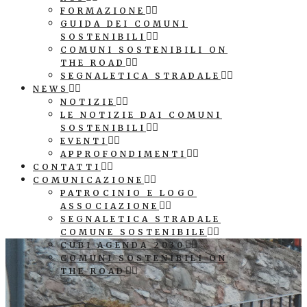
FORMAZIONE
GUIDA DEI COMUNI
SOSTENIBILI
COMUNI SOSTENIBILI ON
THE ROAD
SEGNALETICA STRADALE
NEWS
NOTIZIE
LE NOTIZIE DAI COMUNI
SOSTENIBILI
EVENTI
APPROFONDIMENTI
CONTATTI
COMUNICAZIONE
PATROCINIO E LOGO
ASSOCIAZIONE
SEGNALETICA STRADALE
COMUNE SOSTENIBILE
CUBI AGENDA 2030
COMUNI SOSTENIBILI ON
THE ROAD