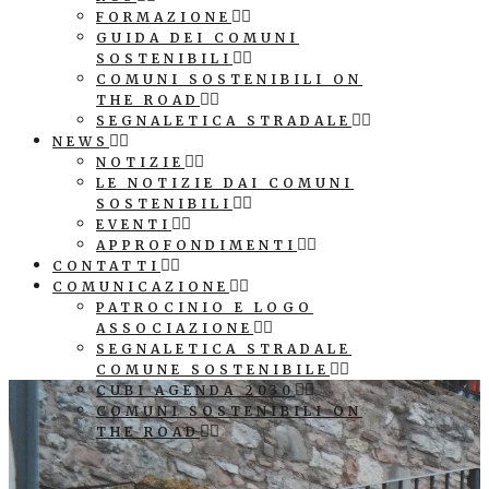
FORMAZIONE
GUIDA DEI COMUNI
SOSTENIBILI
COMUNI SOSTENIBILI ON
THE ROAD
SEGNALETICA STRADALE
NEWS
NOTIZIE
LE NOTIZIE DAI COMUNI
SOSTENIBILI
EVENTI
APPROFONDIMENTI
CONTATTI
COMUNICAZIONE
PATROCINIO E LOGO
ASSOCIAZIONE
SEGNALETICA STRADALE
COMUNE SOSTENIBILE
CUBI AGENDA 2030
COMUNI SOSTENIBILI ON
THE ROAD