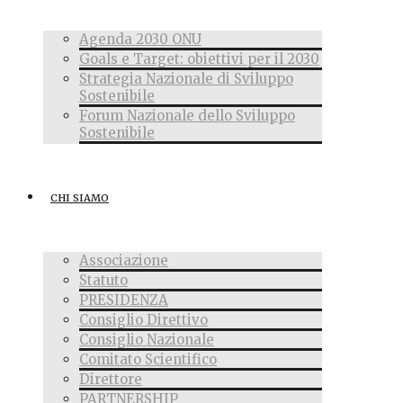
Agenda 2030 ONU
Goals e Target: obiettivi per il 2030
Strategia Nazionale di Sviluppo
Sostenibile
Forum Nazionale dello Sviluppo
Sostenibile
CHI SIAMO
Associazione
Statuto
PRESIDENZA
Consiglio Direttivo
Consiglio Nazionale
Comitato Scientifico
Direttore
PARTNERSHIP