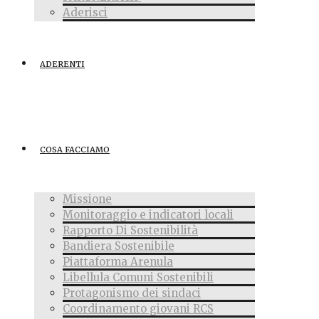
Aderisci
ADERENTI
COSA FACCIAMO
Missione
Monitoraggio e indicatori locali
Rapporto Di Sostenibilità
Bandiera Sostenibile
Piattaforma Arenula
Libellula Comuni Sostenibili
Protagonismo dei sindaci
Coordinamento giovani RCS