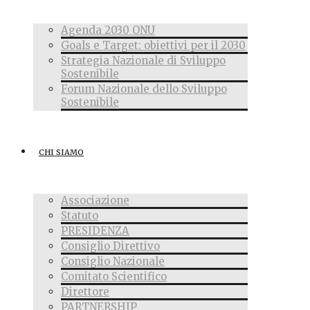
Agenda 2030 ONU
Goals e Target: obiettivi per il 2030
Strategia Nazionale di Sviluppo
Sostenibile
Forum Nazionale dello Sviluppo
Sostenibile
CHI SIAMO
Associazione
Statuto
PRESIDENZA
Consiglio Direttivo
Consiglio Nazionale
Comitato Scientifico
Direttore
PARTNERSHIP