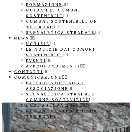
FORMAZIONE
GUIDA DEI COMUNI
SOSTENIBILI
COMUNI SOSTENIBILI ON
THE ROAD
SEGNALETICA STRADALE
NEWS
NOTIZIE
LE NOTIZIE DAI COMUNI
SOSTENIBILI
EVENTI
APPROFONDIMENTI
CONTATTI
COMUNICAZIONE
PATROCINIO E LOGO
ASSOCIAZIONE
SEGNALETICA STRADALE
COMUNE SOSTENIBILE
CUBI AGENDA 2030
COMUNI SOSTENIBILI ON
THE ROAD