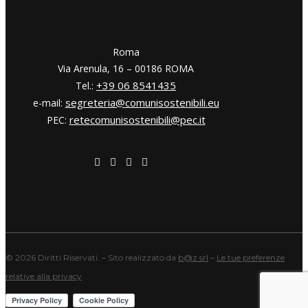
​​Roma
Via Arenula, 16 – 00186 ROMA
+39 06 8541435
Tel.:
segreteria@comunisostenibili.eu
e-mail:
retecomunisostenibili@pec.it
PEC:
©
2026 Diritti Riservati. – Sito realizzato da
b@z srl
–
Le tue preferenze
relative alla privacy