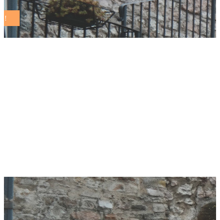
In Italia il 7° Forum
mondiale OCSE sul
benessere: a Roma
dal 4 al 6 novembre
2024