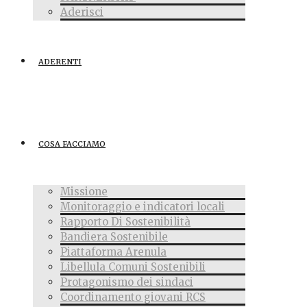
Aderisci
ADERENTI
COSA FACCIAMO
Missione
Monitoraggio e indicatori locali
Rapporto Di Sostenibilità
Bandiera Sostenibile
Piattaforma Arenula
Libellula Comuni Sostenibili
Protagonismo dei sindaci
Coordinamento giovani RCS