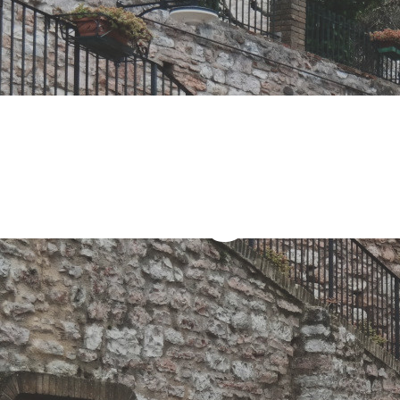
uropeo adott
nwashing