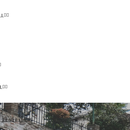
LI
I
STENIBILE