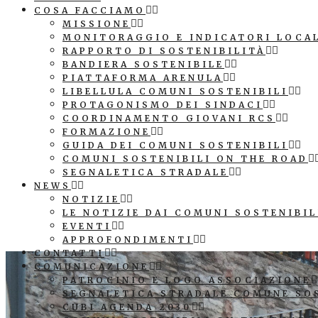
COSA FACCIAMO
MISSIONE
MONITORAGGIO E INDICATORI LOCA
RAPPORTO DI SOSTENIBILITÀ
BANDIERA SOSTENIBILE
PIATTAFORMA ARENULA
LIBELLULA COMUNI SOSTENIBILI
PROTAGONISMO DEI SINDACI
COORDINAMENTO GIOVANI RCS
FORMAZIONE
GUIDA DEI COMUNI SOSTENIBILI
COMUNI SOSTENIBILI ON THE ROAD
SEGNALETICA STRADALE
NEWS
NOTIZIE
LE NOTIZIE DAI COMUNI SOSTENIBIL
EVENTI
APPROFONDIMENTI
CONTATTI
COMUNICAZIONE
PATROCINIO E LOGO ASSOCIAZIONE
SEGNALETICA STRADALE COMUNE SO
CUBI AGENDA 2030