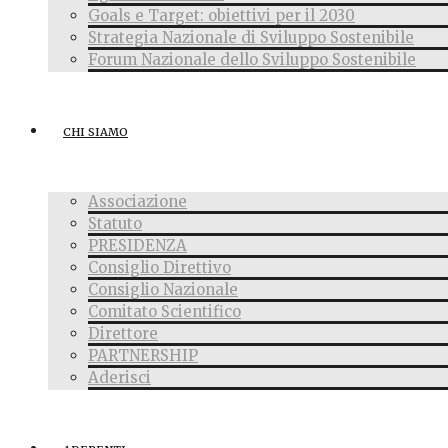
Goals e Target: obiettivi per il 2030
Strategia Nazionale di Sviluppo Sostenibile
Forum Nazionale dello Sviluppo Sostenibile
CHI SIAMO
Associazione
Statuto
PRESIDENZA
Consiglio Direttivo
Consiglio Nazionale
Comitato Scientifico
Direttore
PARTNERSHIP
Aderisci