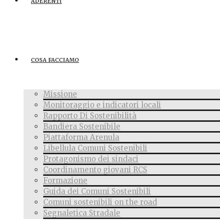
ADERENTI
COSA FACCIAMO
Missione
Monitoraggio e indicatori locali
Rapporto Di Sostenibilità
Bandiera Sostenibile
Piattaforma Arenula
Libellula Comuni Sostenibili
Protagonismo dei sindaci
Coordinamento giovani RCS
Formazione
Guida dei Comuni Sostenibili
Comuni sostenibili on the road
Segnaletica Stradale