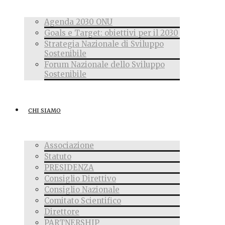
Agenda 2030 ONU
Goals e Target: obiettivi per il 2030
Strategia Nazionale di Sviluppo
Sostenibile
Forum Nazionale dello Sviluppo
Sostenibile
CHI SIAMO
Associazione
Statuto
PRESIDENZA
Consiglio Direttivo
Consiglio Nazionale
Comitato Scientifico
Direttore
PARTNERSHIP