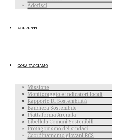
Aderisci
ADERENTI
COSA FACCIAMO
Missione
Monitoraggio e indicatori locali
Rapporto Di Sostenibilità
Bandiera Sostenibile
Piattaforma Arenula
Libellula Comuni Sostenibili
Protagonismo dei sindaci
Coordinamento giovani RCS