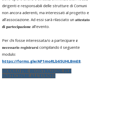
dirigenti e responsabili delle strutture di Comuni
non ancora aderenti, ma interessati al progetto e
all’associazione. Ad essi sarà rilasciato un 𝐚𝐭𝐭𝐞𝐬𝐭𝐚𝐭𝐨
𝐝𝐢 𝐩𝐚𝐫𝐭𝐞𝐜𝐢𝐩𝐚𝐳𝐢𝐨𝐧𝐞 all’evento.
Per chi fosse interessata/o a partecipare 𝐞̀
𝐧𝐞𝐜𝐞𝐬𝐬𝐚𝐫𝐢𝐨 𝐫𝐞𝐠𝐢𝐬𝐭𝐫𝐚𝐫𝐬𝐢 compilando il seguente
modulo:
https://forms.gle/AP1moRLb65UHLBmE8
.
MODULO PRE-REGISTRAZIONE PER
PARTECIPARE ALL'EVENTO