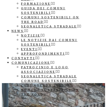
FORMAZIONE
GUIDA DEI COMUNI
SOSTENIBILI
COMUNI SOSTENIBILI ON
THE ROAD
SEGNALETICA STRADALE
NEWS
NOTIZIE
LE NOTIZIE DAI COMUNI
SOSTENIBILI
EVENTI
APPROFONDIMENTI
CONTATTI
COMUNICAZIONE
PATROCINIO E LOGO
ASSOCIAZIONE
SEGNALETICA STRADALE
COMUNE SOSTENIBILE
CUBI AGENDA 2030
COMUNI SOSTENIBILI ON
THE ROAD