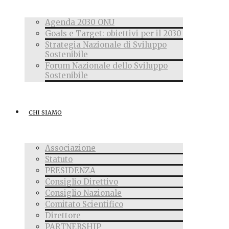
Agenda 2030 ONU
Goals e Target: obiettivi per il 2030
Strategia Nazionale di Sviluppo
Sostenibile
Forum Nazionale dello Sviluppo
Sostenibile
CHI SIAMO
Associazione
Statuto
PRESIDENZA
Consiglio Direttivo
Consiglio Nazionale
Comitato Scientifico
Direttore
PARTNERSHIP