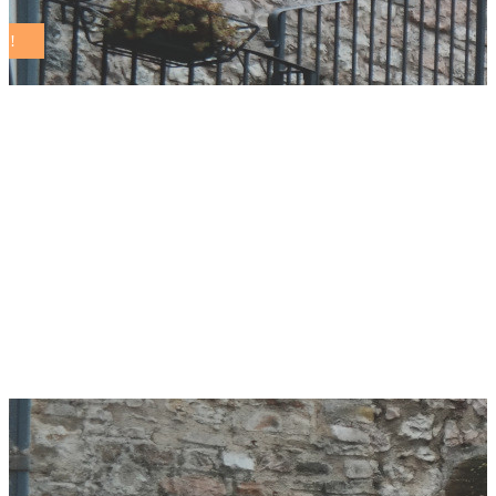
San Giuliano Terme
investe nel verde
pubblico: 46 nuovi
alberi a Madonna
dell’Acqua