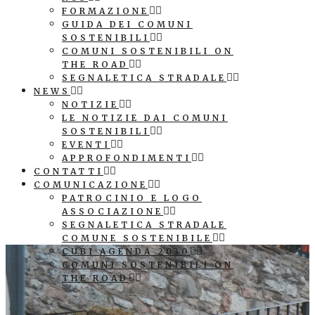
FORMAZIONE
GUIDA DEI COMUNI
SOSTENIBILI
COMUNI SOSTENIBILI ON
THE ROAD
SEGNALETICA STRADALE
NEWS
NOTIZIE
LE NOTIZIE DAI COMUNI
SOSTENIBILI
EVENTI
APPROFONDIMENTI
CONTATTI
COMUNICAZIONE
PATROCINIO E LOGO
ASSOCIAZIONE
SEGNALETICA STRADALE
COMUNE SOSTENIBILE
CUBI AGENDA 2030
COMUNI SOSTENIBILI ON
THE ROAD