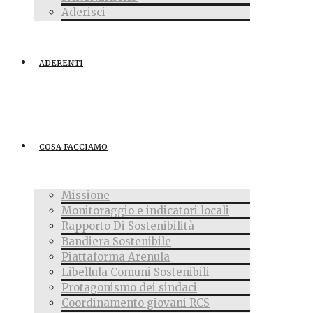
Aderisci
ADERENTI
COSA FACCIAMO
Missione
Monitoraggio e indicatori locali
Rapporto Di Sostenibilità
Bandiera Sostenibile
Piattaforma Arenula
Libellula Comuni Sostenibili
Protagonismo dei sindaci
Coordinamento giovani RCS