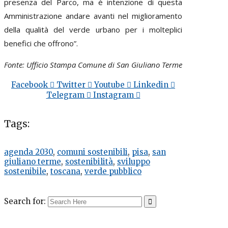
presenza del Parco, ma è intenzione di questa
Amministrazione andare avanti nel miglioramento
della qualità del verde urbano per i molteplici
benefici che offrono”.
Fonte: Ufficio Stampa Comune di S
an Giuliano Terme
Facebook
Twitter
Youtube
Linkedin
Telegram
Instagram
Tags:
agenda 2030
,
comuni sostenibili
,
pisa
,
san
giuliano terme
,
sostenibilità
,
sviluppo
sostenibile
,
toscana
,
verde pubblico
Search for: