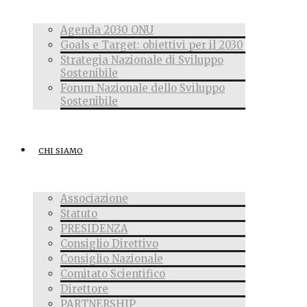
Agenda 2030 ONU
Goals e Target: obiettivi per il 2030
Strategia Nazionale di Sviluppo
Sostenibile
Forum Nazionale dello Sviluppo
Sostenibile
CHI SIAMO
Associazione
Statuto
PRESIDENZA
Consiglio Direttivo
Consiglio Nazionale
Comitato Scientifico
Direttore
PARTNERSHIP