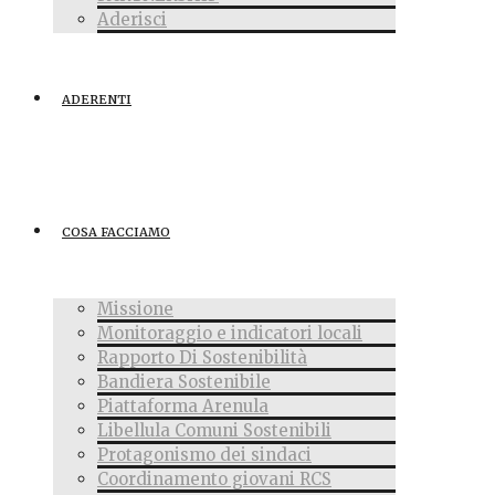
Aderisci
ADERENTI
COSA FACCIAMO
Missione
Monitoraggio e indicatori locali
Rapporto Di Sostenibilità
Bandiera Sostenibile
Piattaforma Arenula
Libellula Comuni Sostenibili
Protagonismo dei sindaci
Coordinamento giovani RCS