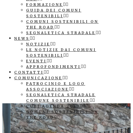
FORMAZIONE
GUIDA DEI COMUNI
SOSTENIBILI
COMUNI SOSTENIBILI ON
THE ROAD
SEGNALETICA STRADALE
NEWS
NOTIZIE
LE NOTIZIE DAI COMUNI
SOSTENIBILI
EVENTI
APPROFONDIMENTI
CONTATTI
COMUNICAZIONE
PATROCINIO E LOGO
ASSOCIAZIONE
SEGNALETICA STRADALE
COMUNE SOSTENIBILE
CUBI AGENDA 2030
COMUNI SOSTENIBILI ON
THE ROAD