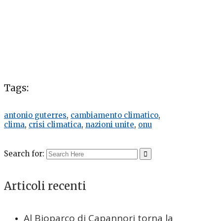
Tags:
antonio guterres
,
cambiamento climatico
,
clima
,
crisi climatica
,
nazioni unite
,
onu
Search for:
Articoli recenti
Al Bioparco di Capannori torna la