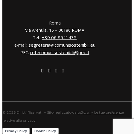
​​Roma
Via Arenula, 16 – 00186 ROMA
+39 06 8541435
Tel.:
segreteria@comunisostenibili.eu
e-mail:
retecomunisostenibili@pec.it
PEC:
©
2026 Diritti Riservati. – Sito realizzato da
b@z srl
–
Le tue preferenze
relative alla privacy