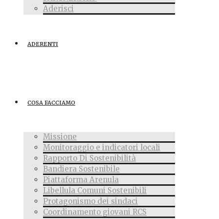
Aderisci
ADERENTI
COSA FACCIAMO
Missione
Monitoraggio e indicatori locali
Rapporto Di Sostenibilità
Bandiera Sostenibile
Piattaforma Arenula
Libellula Comuni Sostenibili
Protagonismo dei sindaci
Coordinamento giovani RCS