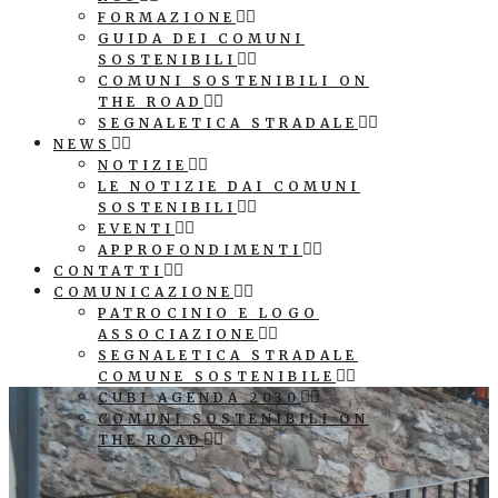
FORMAZIONE
GUIDA DEI COMUNI
SOSTENIBILI
COMUNI SOSTENIBILI ON
THE ROAD
SEGNALETICA STRADALE
NEWS
NOTIZIE
LE NOTIZIE DAI COMUNI
SOSTENIBILI
EVENTI
APPROFONDIMENTI
CONTATTI
COMUNICAZIONE
PATROCINIO E LOGO
ASSOCIAZIONE
SEGNALETICA STRADALE
COMUNE SOSTENIBILE
CUBI AGENDA 2030
COMUNI SOSTENIBILI ON
THE ROAD