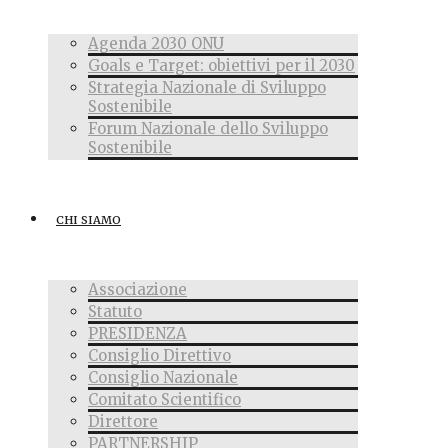
Agenda 2030 ONU
Goals e Target: obiettivi per il 2030
Strategia Nazionale di Sviluppo
Sostenibile
Forum Nazionale dello Sviluppo
Sostenibile
CHI SIAMO
Associazione
Statuto
PRESIDENZA
Consiglio Direttivo
Consiglio Nazionale
Comitato Scientifico
Direttore
PARTNERSHIP