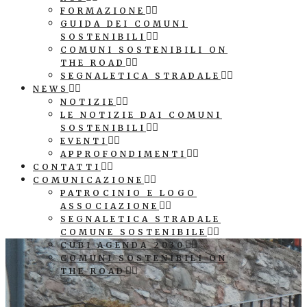
FORMAZIONE
GUIDA DEI COMUNI
SOSTENIBILI
COMUNI SOSTENIBILI ON
THE ROAD
SEGNALETICA STRADALE
NEWS
NOTIZIE
LE NOTIZIE DAI COMUNI
SOSTENIBILI
EVENTI
APPROFONDIMENTI
CONTATTI
COMUNICAZIONE
PATROCINIO E LOGO
ASSOCIAZIONE
SEGNALETICA STRADALE
COMUNE SOSTENIBILE
CUBI AGENDA 2030
COMUNI SOSTENIBILI ON
THE ROAD