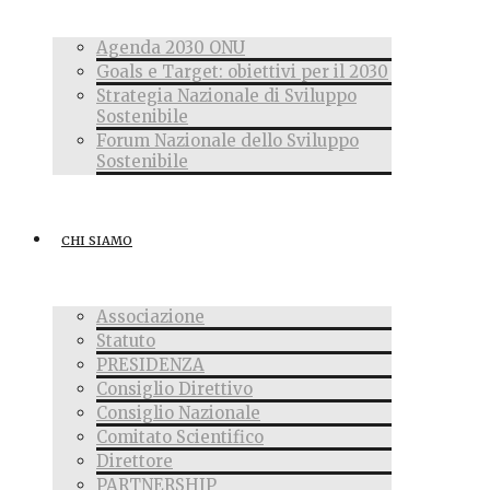
Agenda 2030 ONU
Goals e Target: obiettivi per il 2030
Strategia Nazionale di Sviluppo
Sostenibile
Forum Nazionale dello Sviluppo
Sostenibile
CHI SIAMO
Associazione
Statuto
PRESIDENZA
Consiglio Direttivo
Consiglio Nazionale
Comitato Scientifico
Direttore
PARTNERSHIP