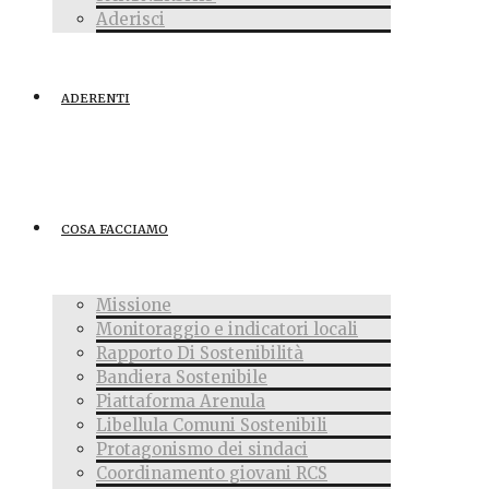
Aderisci
ADERENTI
COSA FACCIAMO
Missione
Monitoraggio e indicatori locali
Rapporto Di Sostenibilità
Bandiera Sostenibile
Piattaforma Arenula
Libellula Comuni Sostenibili
Protagonismo dei sindaci
Coordinamento giovani RCS