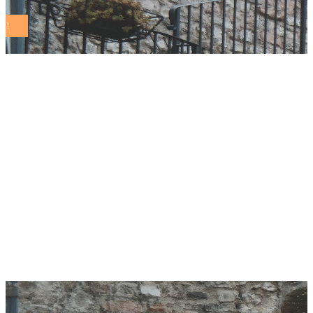
Grottaferrata –
Differenziare
giocando: il progetto
di educazione
ambientale con le
scuole del territorio