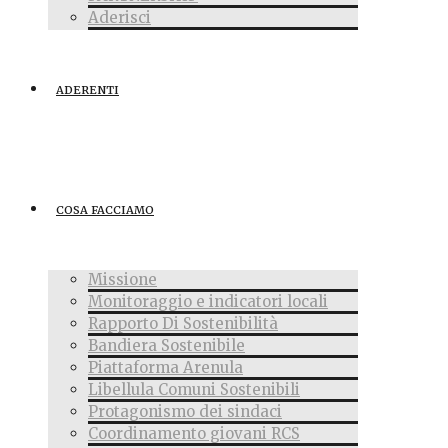
Aderisci
ADERENTI
COSA FACCIAMO
Missione
Monitoraggio e indicatori locali
Rapporto Di Sostenibilità
Bandiera Sostenibile
Piattaforma Arenula
Libellula Comuni Sostenibili
Protagonismo dei sindaci
Coordinamento giovani RCS