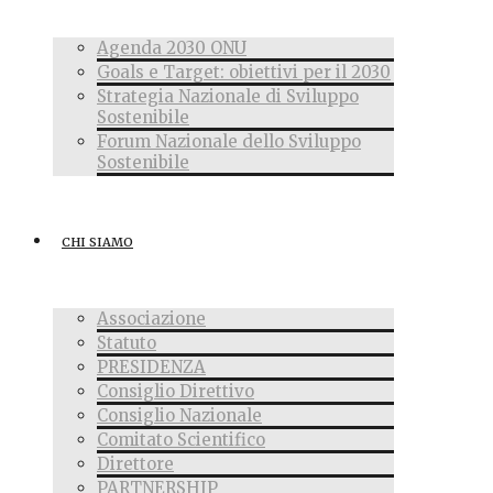
Agenda 2030 ONU
Goals e Target: obiettivi per il 2030
Strategia Nazionale di Sviluppo
Sostenibile
Forum Nazionale dello Sviluppo
Sostenibile
CHI SIAMO
Associazione
Statuto
PRESIDENZA
Consiglio Direttivo
Consiglio Nazionale
Comitato Scientifico
Direttore
PARTNERSHIP