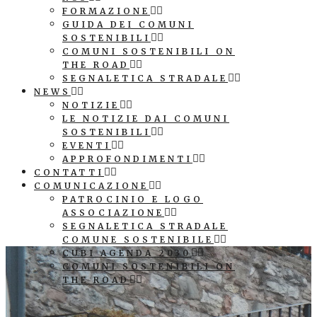
FORMAZIONE
GUIDA DEI COMUNI
SOSTENIBILI
COMUNI SOSTENIBILI ON
THE ROAD
SEGNALETICA STRADALE
NEWS
NOTIZIE
LE NOTIZIE DAI COMUNI
SOSTENIBILI
EVENTI
APPROFONDIMENTI
CONTATTI
COMUNICAZIONE
PATROCINIO E LOGO
ASSOCIAZIONE
SEGNALETICA STRADALE
COMUNE SOSTENIBILE
CUBI AGENDA 2030
COMUNI SOSTENIBILI ON
THE ROAD