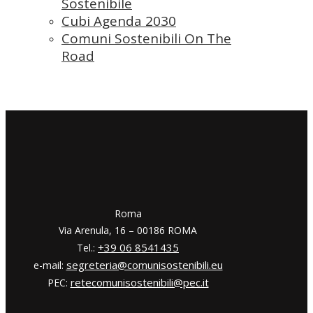
Sostenibile
Cubi Agenda 2030
Comuni Sostenibili On The
Road
​​Roma
Via Arenula, 16 – 00186 ROMA
+39 06 8541435
Tel.:
segreteria@comunisostenibili.eu
e-mail:
retecomunisostenibili@pec.it
PEC: