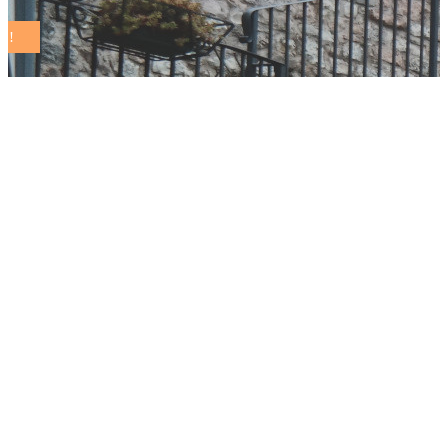
Bando destinato agli
Enti di promozione
sportiva liguri per la
realizzazione di
progetti che
promuovano stili di
vita attivi per le
persone over 65 – 18
marzo 2025