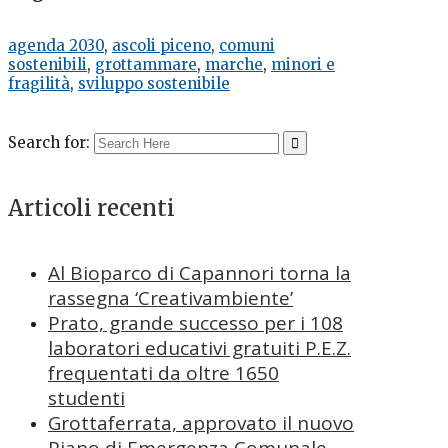
agenda 2030
,
ascoli piceno
,
comuni
sostenibili
,
grottammare
,
marche
,
minori e
fragilità
,
sviluppo sostenibile
Search for:
Articoli recenti
Al Bioparco di Capannori torna la
rassegna ‘Creativambiente’
Prato, grande successo per i 108
laboratori educativi gratuiti P.E.Z.
frequentati da oltre 1650
studenti
Grottaferrata, approvato il nuovo
Piano di Emergenza Comunale