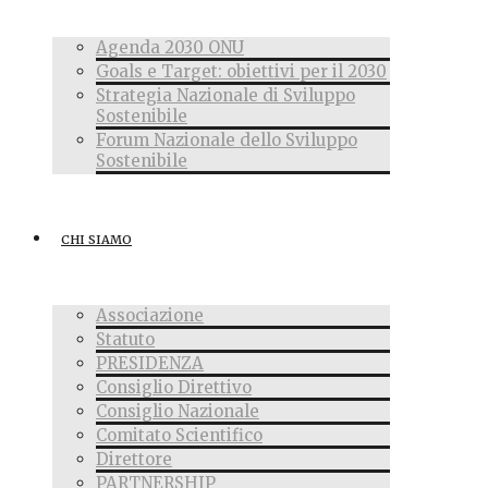
Agenda 2030 ONU
Goals e Target: obiettivi per il 2030
Strategia Nazionale di Sviluppo
Sostenibile
Forum Nazionale dello Sviluppo
Sostenibile
CHI SIAMO
Associazione
Statuto
PRESIDENZA
Consiglio Direttivo
Consiglio Nazionale
Comitato Scientifico
Direttore
PARTNERSHIP