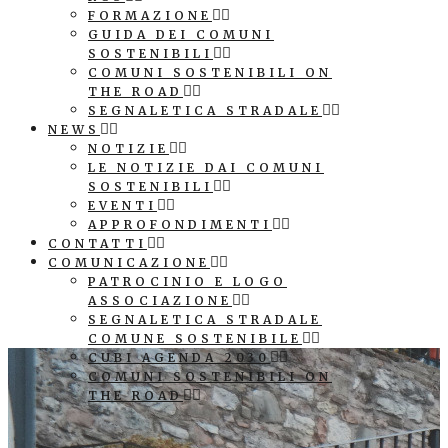
FORMAZIONE
GUIDA DEI COMUNI
SOSTENIBILI
COMUNI SOSTENIBILI ON
THE ROAD
SEGNALETICA STRADALE
NEWS
NOTIZIE
LE NOTIZIE DAI COMUNI
SOSTENIBILI
EVENTI
APPROFONDIMENTI
CONTATTI
COMUNICAZIONE
PATROCINIO E LOGO
ASSOCIAZIONE
SEGNALETICA STRADALE
COMUNE SOSTENIBILE
CUBI AGENDA 2030
COMUNI SOSTENIBILI ON
THE ROAD