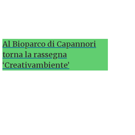
Al Bioparco di Capannori
torna la rassegna
‘Creativambiente’