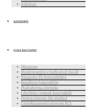
Aderisci
ADERENTI
COSA FACCIAMO
Missione
Monitoraggio e indicatori locali
Rapporto Di Sostenibilità
Bandiera Sostenibile
Piattaforma Arenula
Libellula Comuni Sostenibili
Protagonismo dei sindaci
Coordinamento giovani RCS