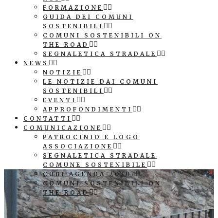
FORMAZIONE
GUIDA DEI COMUNI
SOSTENIBILI
COMUNI SOSTENIBILI ON
THE ROAD
SEGNALETICA STRADALE
NEWS
NOTIZIE
LE NOTIZIE DAI COMUNI
SOSTENIBILI
EVENTI
APPROFONDIMENTI
CONTATTI
COMUNICAZIONE
PATROCINIO E LOGO
ASSOCIAZIONE
SEGNALETICA STRADALE
COMUNE SOSTENIBILE
CUBI AGENDA 2030
COMUNI SOSTENIBILI ON
THE ROAD