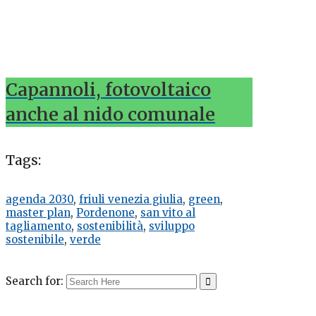
Capannoli, fotovoltaico
anche al nido comunale
Tags:
agenda 2030
,
friuli venezia giulia
,
green
,
master plan
,
Pordenone
,
san vito al
tagliamento
,
sostenibilità
,
sviluppo
sostenibile
,
verde
Search for: