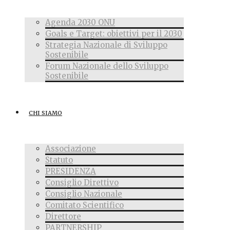
Agenda 2030 ONU
Goals e Target: obiettivi per il 2030
Strategia Nazionale di Sviluppo
Sostenibile
Forum Nazionale dello Sviluppo
Sostenibile
CHI SIAMO
Associazione
Statuto
PRESIDENZA
Consiglio Direttivo
Consiglio Nazionale
Comitato Scientifico
Direttore
PARTNERSHIP