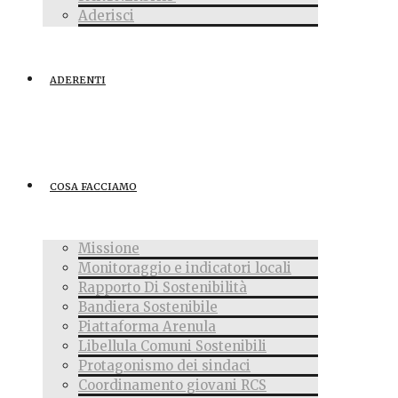
Aderisci
ADERENTI
COSA FACCIAMO
Missione
Monitoraggio e indicatori locali
Rapporto Di Sostenibilità
Bandiera Sostenibile
Piattaforma Arenula
Libellula Comuni Sostenibili
Protagonismo dei sindaci
Coordinamento giovani RCS