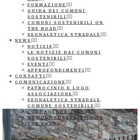
FORMAZIONE
GUIDA DEI COMUNI
SOSTENIBILI
COMUNI SOSTENIBILI ON
THE ROAD
SEGNALETICA STRADALE
NEWS
NOTIZIE
LE NOTIZIE DAI COMUNI
SOSTENIBILI
EVENTI
APPROFONDIMENTI
CONTATTI
COMUNICAZIONE
PATROCINIO E LOGO
ASSOCIAZIONE
SEGNALETICA STRADALE
COMUNE SOSTENIBILE
CUBI AGENDA 2030
COMUNI SOSTENIBILI ON
THE ROAD