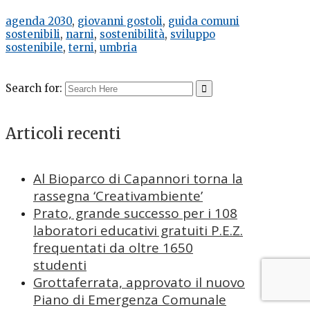
agenda 2030
,
giovanni gostoli
,
guida comuni
sostenibili
,
narni
,
sostenibilità
,
sviluppo
sostenibile
,
terni
,
umbria
Search for:
Articoli recenti
Al Bioparco di Capannori torna la
rassegna ‘Creativambiente’
Prato, grande successo per i 108
laboratori educativi gratuiti P.E.Z.
frequentati da oltre 1650
studenti
Grottaferrata, approvato il nuovo
Piano di Emergenza Comunale