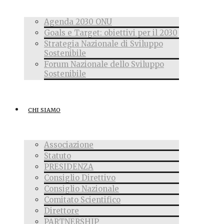
Agenda 2030 ONU
Goals e Target: obiettivi per il 2030
Strategia Nazionale di Sviluppo
Sostenibile
Forum Nazionale dello Sviluppo
Sostenibile
CHI SIAMO
Associazione
Statuto
PRESIDENZA
Consiglio Direttivo
Consiglio Nazionale
Comitato Scientifico
Direttore
PARTNERSHIP