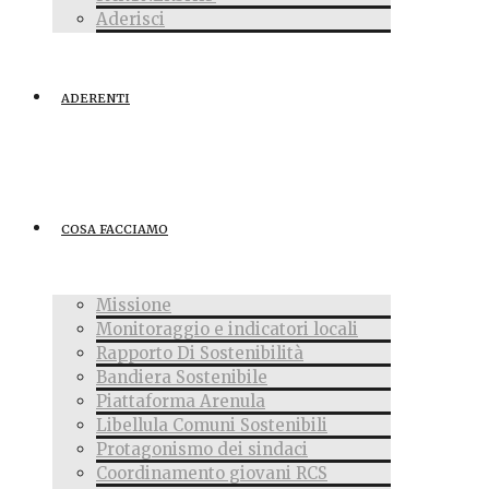
Aderisci
ADERENTI
COSA FACCIAMO
Missione
Monitoraggio e indicatori locali
Rapporto Di Sostenibilità
Bandiera Sostenibile
Piattaforma Arenula
Libellula Comuni Sostenibili
Protagonismo dei sindaci
Coordinamento giovani RCS