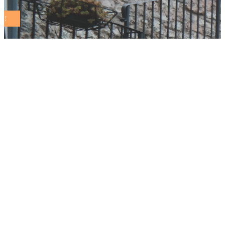
A Narni si presenta la
Guida dei Comuni
Sostenibili italiani
2025/2026: giovedì
22 maggio,
all’AltraVista
Cafè, nel Giardino
panoramico Beata
Lucia