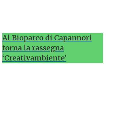
Al Bioparco di Capannori
torna la rassegna
‘Creativambiente’