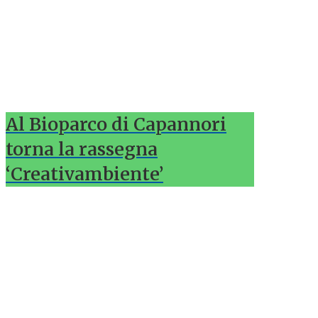
Al Bioparco di Capannori
torna la rassegna
‘Creativambiente’