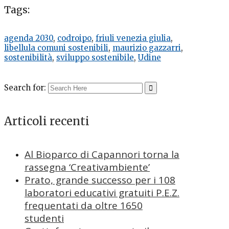
Tags:
agenda 2030
,
codroipo
,
friuli venezia giulia
,
libellula comuni sostenibili
,
maurizio gazzarri
,
sostenibilità
,
sviluppo sostenibile
,
Udine
Search for:
Articoli recenti
Al Bioparco di Capannori torna la
rassegna ‘Creativambiente’
Prato, grande successo per i 108
laboratori educativi gratuiti P.E.Z.
frequentati da oltre 1650
studenti