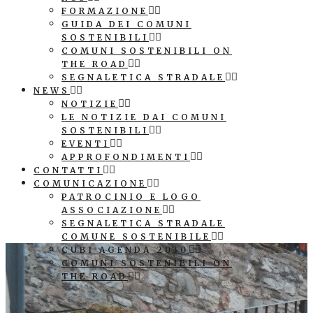
FORMAZIONE
GUIDA DEI COMUNI
SOSTENIBILI
COMUNI SOSTENIBILI ON
THE ROAD
SEGNALETICA STRADALE
NEWS
NOTIZIE
LE NOTIZIE DAI COMUNI
SOSTENIBILI
EVENTI
APPROFONDIMENTI
CONTATTI
COMUNICAZIONE
PATROCINIO E LOGO
ASSOCIAZIONE
SEGNALETICA STRADALE
COMUNE SOSTENIBILE
CUBI AGENDA 2030
COMUNI SOSTENIBILI ON
THE ROAD