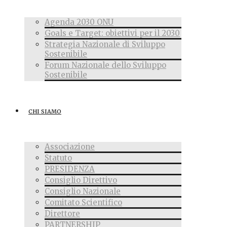
Agenda 2030 ONU
Goals e Target: obiettivi per il 2030
Strategia Nazionale di Sviluppo
Sostenibile
Forum Nazionale dello Sviluppo
Sostenibile
CHI SIAMO
Associazione
Statuto
PRESIDENZA
Consiglio Direttivo
Consiglio Nazionale
Comitato Scientifico
Direttore
PARTNERSHIP