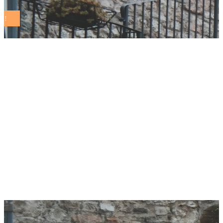
Il Comune di
Codroipo riceve la
Libellula Comuni
Sostenibili ed entra a
far parte
dell’associazione