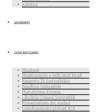
Aderisci
ADERENTI
COSA FACCIAMO
Missione
Monitoraggio e indicatori locali
Rapporto Di Sostenibilità
Bandiera Sostenibile
Piattaforma Arenula
Libellula Comuni Sostenibili
Protagonismo dei sindaci
Coordinamento giovani RCS