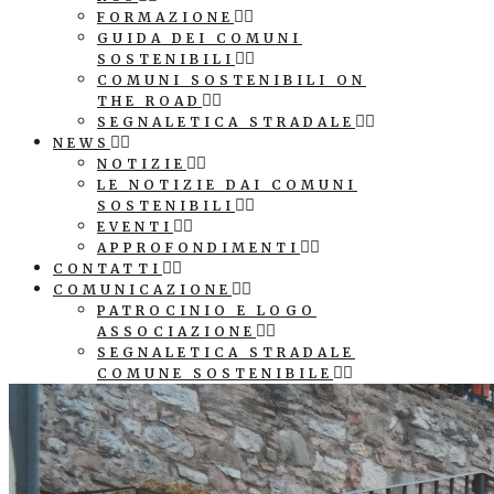
FORMAZIONE
GUIDA DEI COMUNI
SOSTENIBILI
COMUNI SOSTENIBILI ON
THE ROAD
SEGNALETICA STRADALE
NEWS
NOTIZIE
LE NOTIZIE DAI COMUNI
SOSTENIBILI
EVENTI
APPROFONDIMENTI
CONTATTI
COMUNICAZIONE
PATROCINIO E LOGO
ASSOCIAZIONE
SEGNALETICA STRADALE
COMUNE SOSTENIBILE
CUBI AGENDA 2030
COMUNI SOSTENIBILI ON
THE ROAD