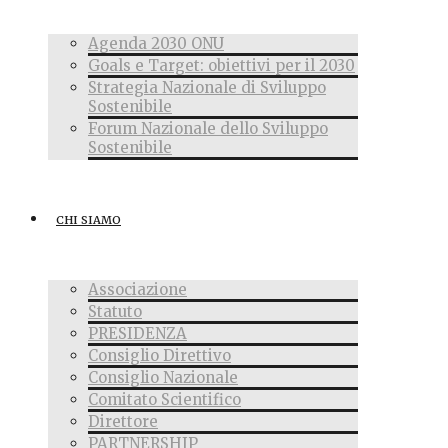
Agenda 2030 ONU
Goals e Target: obiettivi per il 2030
Strategia Nazionale di Sviluppo
Sostenibile
Forum Nazionale dello Sviluppo
Sostenibile
CHI SIAMO
Associazione
Statuto
PRESIDENZA
Consiglio Direttivo
Consiglio Nazionale
Comitato Scientifico
Direttore
PARTNERSHIP