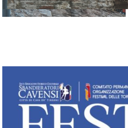
Presentato il XXXIV
Festival delle Torri:
dal 1 al 4 agosto a
Cava de’ Tirreni la
musica e il folklore
del mondo