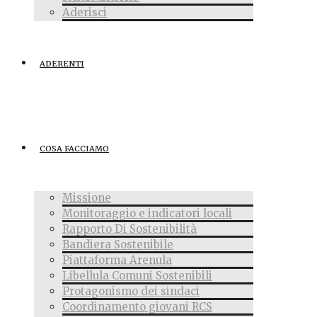
Aderisci
ADERENTI
COSA FACCIAMO
Missione
Monitoraggio e indicatori locali
Rapporto Di Sostenibilità
Bandiera Sostenibile
Piattaforma Arenula
Libellula Comuni Sostenibili
Protagonismo dei sindaci
Coordinamento giovani RCS