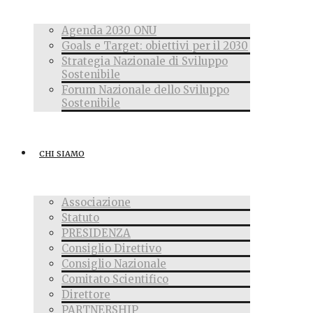
Agenda 2030 ONU
Goals e Target: obiettivi per il 2030
Strategia Nazionale di Sviluppo
Sostenibile
Forum Nazionale dello Sviluppo
Sostenibile
CHI SIAMO
Associazione
Statuto
PRESIDENZA
Consiglio Direttivo
Consiglio Nazionale
Comitato Scientifico
Direttore
PARTNERSHIP