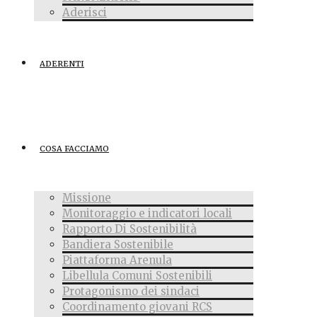
Aderisci
ADERENTI
COSA FACCIAMO
Missione
Monitoraggio e indicatori locali
Rapporto Di Sostenibilità
Bandiera Sostenibile
Piattaforma Arenula
Libellula Comuni Sostenibili
Protagonismo dei sindaci
Coordinamento giovani RCS