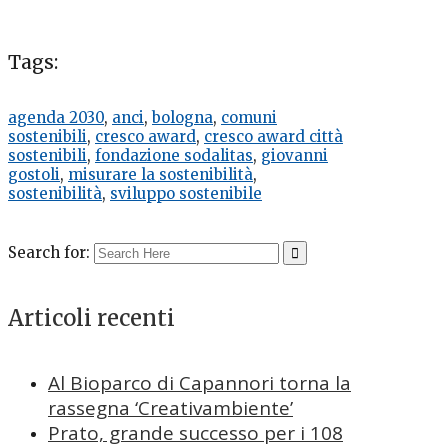
Tags:
agenda 2030
,
anci
,
bologna
,
comuni
sostenibili
,
cresco award
,
cresco award città
sostenibili
,
fondazione sodalitas
,
giovanni
gostoli
,
misurare la sostenibilità
,
sostenibilità
,
sviluppo sostenibile
Search for:
Articoli recenti
Al Bioparco di Capannori torna la
rassegna ‘Creativambiente’
Prato, grande successo per i 108