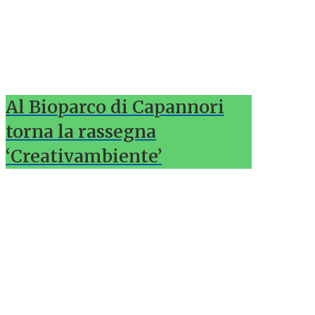
Al Bioparco di Capannori
torna la rassegna
‘Creativambiente’