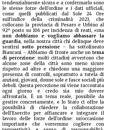
tendenzialmente sicura e a confermarlo sono
le stesse forze dell’ordine e i dati ufficiali,
come quelli pubblicati dal Sole 24 Ore
sull’indice della criminalità 2023, che
collocano la provincia di Pesaro e Urbino al
92º posto su 106 per incidenza di reati, «ma
non dobbiamo e vogliamo abbassare la
guardia
, nella nostra città chi delinque deve
sentirsi
sotto pressione
– ha sottolineato
Biancani -.
Abbiamo di fronte anche un
tema
di percezione
: molti cittadini avvertono che
alcune zone della città sono meno sicure
rispetto ad altre e chiedono una maggiore
presenza di controlli, soprattutto a tutela di
anziani, giovani, donne sole e fasce sociali più
deboli. Questa percezione mi viene raccontata
ogni giorno e credo sia mio dovere
affrontarla. È un tema reale, possibile da
gestire concretamente, e lo Stato ci offre la
possibilità di chiedere la collaborazione
dell’Esercito per affiancare e integrare il
lavoro delle forze dell’ordine: un’occasione
importante che vorremmo cogliere con
tempestività e senso di responsabilità,