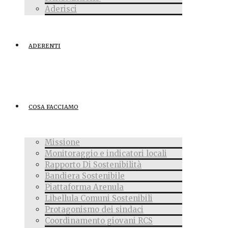
Aderisci
ADERENTI
COSA FACCIAMO
Missione
Monitoraggio e indicatori locali
Rapporto Di Sostenibilità
Bandiera Sostenibile
Piattaforma Arenula
Libellula Comuni Sostenibili
Protagonismo dei sindaci
Coordinamento giovani RCS