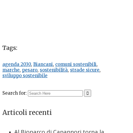
Tags:
agenda 2030
,
Biancani
,
comuni sostenibili
,
marche
,
pesaro
,
sostenibilità
,
strade sicure
,
sviluppo sostenibile
Search for:
Articoli recenti
Al Bioparco di Capannori torna la