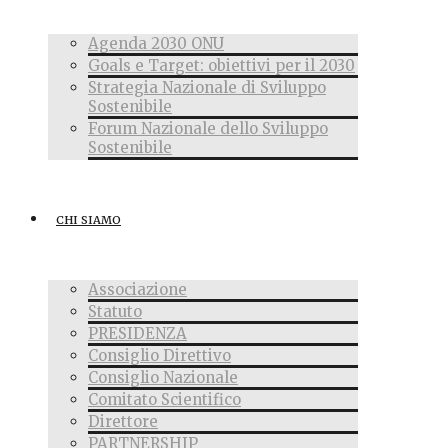
Agenda 2030 ONU
Goals e Target: obiettivi per il 2030
Strategia Nazionale di Sviluppo
Sostenibile
Forum Nazionale dello Sviluppo
Sostenibile
CHI SIAMO
Associazione
Statuto
PRESIDENZA
Consiglio Direttivo
Consiglio Nazionale
Comitato Scientifico
Direttore
PARTNERSHIP