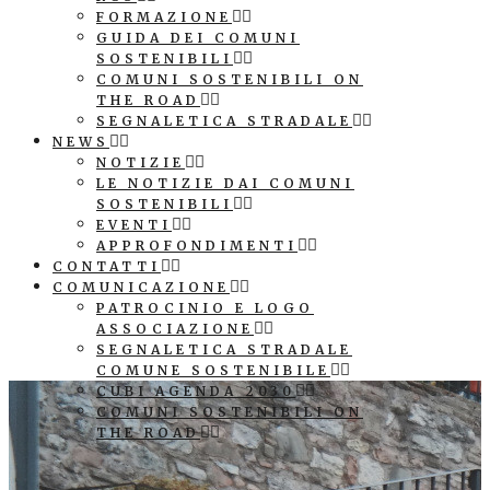
FORMAZIONE
GUIDA DEI COMUNI
SOSTENIBILI
COMUNI SOSTENIBILI ON
THE ROAD
SEGNALETICA STRADALE
NEWS
NOTIZIE
LE NOTIZIE DAI COMUNI
SOSTENIBILI
EVENTI
APPROFONDIMENTI
CONTATTI
COMUNICAZIONE
PATROCINIO E LOGO
ASSOCIAZIONE
SEGNALETICA STRADALE
COMUNE SOSTENIBILE
CUBI AGENDA 2030
COMUNI SOSTENIBILI ON
THE ROAD