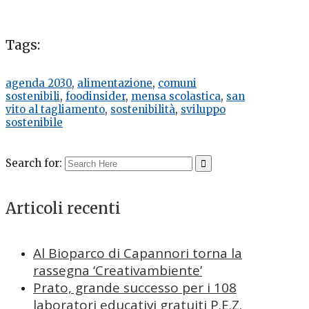
Tags:
agenda 2030
,
alimentazione
,
comuni
sostenibili
,
foodinsider
,
mensa scolastica
,
san
vito al tagliamento
,
sostenibilità
,
sviluppo
sostenibile
Search for:
Articoli recenti
Al Bioparco di Capannori torna la
rassegna ‘Creativambiente’
Prato, grande successo per i 108
laboratori educativi gratuiti P.E.Z.