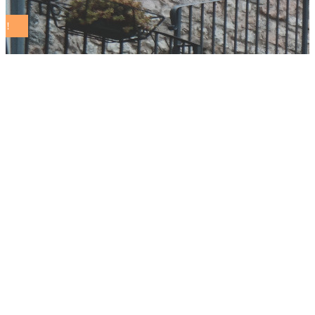
San Vito al
Tagliamento investe
sulla mensa
scolastica
sostenibile: al via il
progetto “Mensa Tre
– Buono, Sano,
Sostenibile”