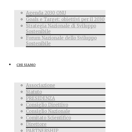
Agenda 2030 ONU
Goals e Target: obiettivi per il 2030
Strategia Nazionale di Sviluppo
Sostenibile
Forum Nazionale dello Sviluppo
Sostenibile
CHI SIAMO
Associazione
Statuto
PRESIDENZA
Consiglio Direttivo
Consiglio Nazionale
Comitato Scientifico
Direttore
PARTNERSHIP