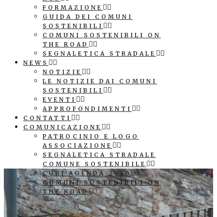
FORMAZIONE
GUIDA DEI COMUNI
SOSTENIBILI
COMUNI SOSTENIBILI ON
THE ROAD
SEGNALETICA STRADALE
NEWS
NOTIZIE
LE NOTIZIE DAI COMUNI
SOSTENIBILI
EVENTI
APPROFONDIMENTI
CONTATTI
COMUNICAZIONE
PATROCINIO E LOGO
ASSOCIAZIONE
SEGNALETICA STRADALE
COMUNE SOSTENIBILE
CUBI AGENDA 2030
COMUNI SOSTENIBILI ON
THE ROAD