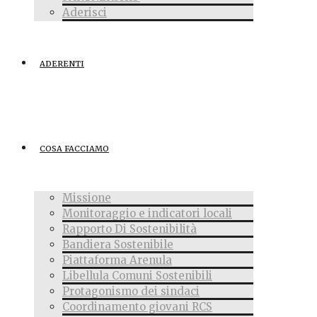
Aderisci
ADERENTI
COSA FACCIAMO
Missione
Monitoraggio e indicatori locali
Rapporto Di Sostenibilità
Bandiera Sostenibile
Piattaforma Arenula
Libellula Comuni Sostenibili
Protagonismo dei sindaci
Coordinamento giovani RCS