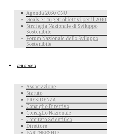
Agenda 2030 ONU
Goals e Target: obiettivi per il 2030
Strategia Nazionale di Sviluppo
Sostenibile
Forum Nazionale dello Sviluppo
Sostenibile
CHI SIAMO
Associazione
Statuto
PRESIDENZA
Consiglio Direttivo
Consiglio Nazionale
Comitato Scientifico
Direttore
PARTNERSHIP