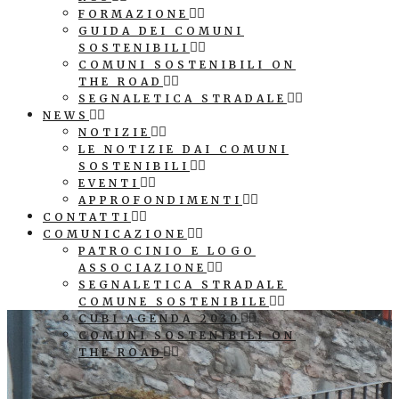
FORMAZIONE
GUIDA DEI COMUNI
SOSTENIBILI
COMUNI SOSTENIBILI ON
THE ROAD
SEGNALETICA STRADALE
NEWS
NOTIZIE
LE NOTIZIE DAI COMUNI
SOSTENIBILI
EVENTI
APPROFONDIMENTI
CONTATTI
COMUNICAZIONE
PATROCINIO E LOGO
ASSOCIAZIONE
SEGNALETICA STRADALE
COMUNE SOSTENIBILE
CUBI AGENDA 2030
COMUNI SOSTENIBILI ON
THE ROAD