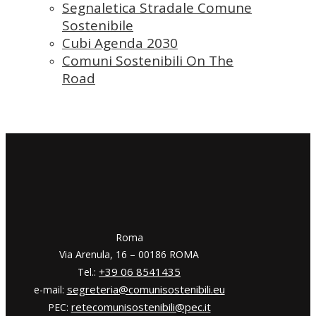
Segnaletica Stradale Comune
Sostenibile
Cubi Agenda 2030
Comuni Sostenibili On The
Road
​​Roma
Via Arenula, 16 – 00186 ROMA
+39 06 8541435
Tel.:
segreteria@comunisostenibili.eu
e-mail:
retecomunisostenibili@pec.it
PEC: