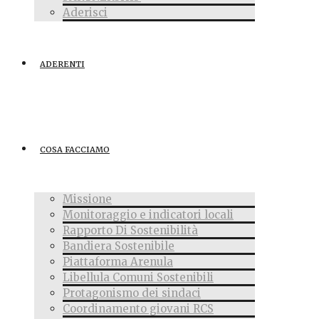
Aderisci
ADERENTI
COSA FACCIAMO
Missione
Monitoraggio e indicatori locali
Rapporto Di Sostenibilità
Bandiera Sostenibile
Piattaforma Arenula
Libellula Comuni Sostenibili
Protagonismo dei sindaci
Coordinamento giovani RCS