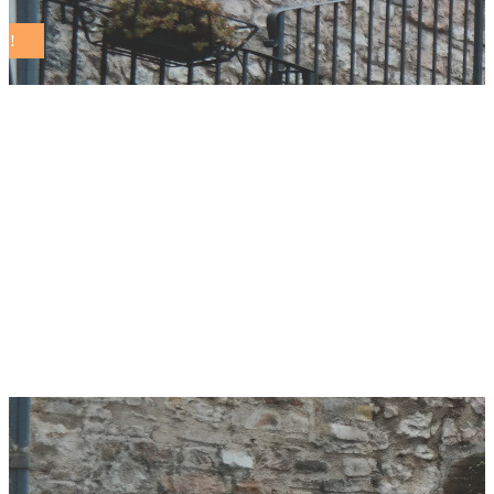
A Quartu Sant’Elena
premiati i giovani
ambasciatori del
rispetto e della parità
di genere