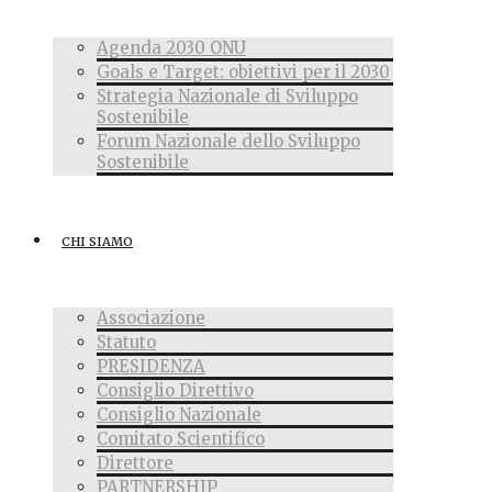
Agenda 2030 ONU
Goals e Target: obiettivi per il 2030
Strategia Nazionale di Sviluppo
Sostenibile
Forum Nazionale dello Sviluppo
Sostenibile
CHI SIAMO
Associazione
Statuto
PRESIDENZA
Consiglio Direttivo
Consiglio Nazionale
Comitato Scientifico
Direttore
PARTNERSHIP