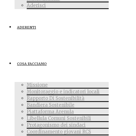
Aderisci
ADERENTI
COSA FACCIAMO
Missione
Monitoraggio e indicatori locali
Rapporto Di Sostenibilità
Bandiera Sostenibile
Piattaforma Arenula
Libellula Comuni Sostenibili
Protagonismo dei sindaci
Coordinamento giovani RCS