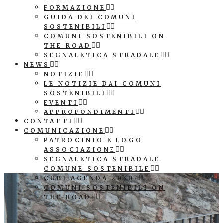
FORMAZIONE
GUIDA DEI COMUNI
SOSTENIBILI
COMUNI SOSTENIBILI ON
THE ROAD
SEGNALETICA STRADALE
NEWS
NOTIZIE
LE NOTIZIE DAI COMUNI
SOSTENIBILI
EVENTI
APPROFONDIMENTI
CONTATTI
COMUNICAZIONE
PATROCINIO E LOGO
ASSOCIAZIONE
SEGNALETICA STRADALE
COMUNE SOSTENIBILE
CUBI AGENDA 2030
COMUNI SOSTENIBILI ON
THE ROAD