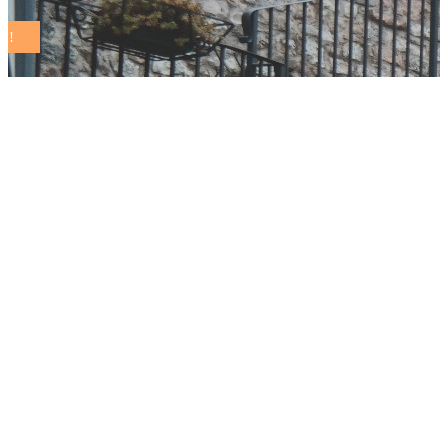
Nel segno dei
giovani la quarta
assemblea
nazionale della Rete
dei Comuni
Sostenibili. Nasce
anche Arenula, la
nuova piattaforma
per misurare la