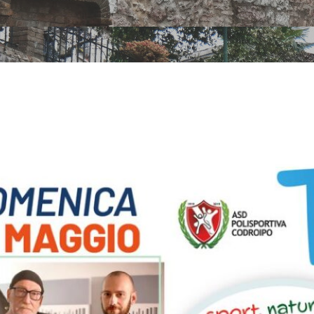
 edizione di
, sport & nat
ollaborazione 
’insegna del r