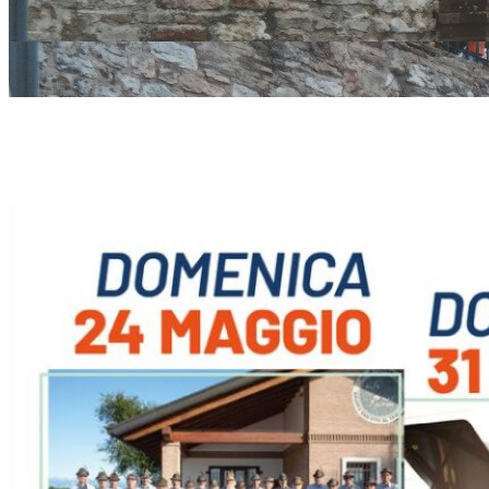
Con la quarta
“Tagliamento
rinnova la c
e san vito all