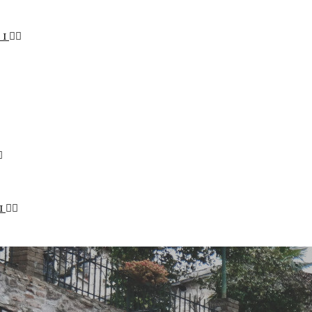
LI
I
STENIBILE