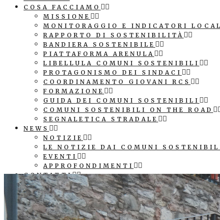
COSA FACCIAMO
MISSIONE
MONITORAGGIO E INDICATORI LOCA
RAPPORTO DI SOSTENIBILITÀ
BANDIERA SOSTENIBILE
PIATTAFORMA ARENULA
LIBELLULA COMUNI SOSTENIBILI
PROTAGONISMO DEI SINDACI
COORDINAMENTO GIOVANI RCS
FORMAZIONE
GUIDA DEI COMUNI SOSTENIBILI
COMUNI SOSTENIBILI ON THE ROAD
SEGNALETICA STRADALE
NEWS
NOTIZIE
LE NOTIZIE DAI COMUNI SOSTENIBIL
EVENTI
APPROFONDIMENTI
CONTATTI
COMUNICAZIONE
PATROCINIO E LOGO ASSOCIAZIONE
SEGNALETICA STRADALE COMUNE SO
CUBI AGENDA 2030