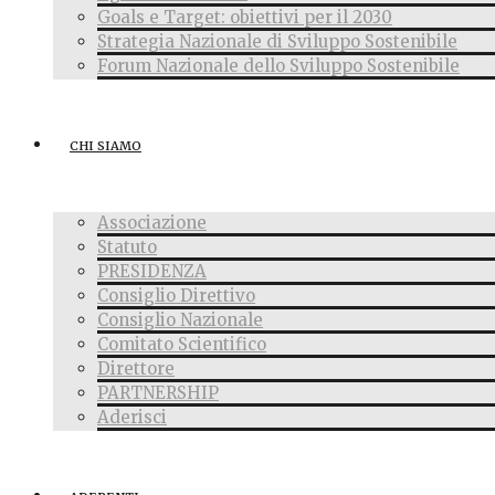
Goals e Target: obiettivi per il 2030
Strategia Nazionale di Sviluppo Sostenibile
Forum Nazionale dello Sviluppo Sostenibile
CHI SIAMO
Associazione
Statuto
PRESIDENZA
Consiglio Direttivo
Consiglio Nazionale
Comitato Scientifico
Direttore
PARTNERSHIP
Aderisci