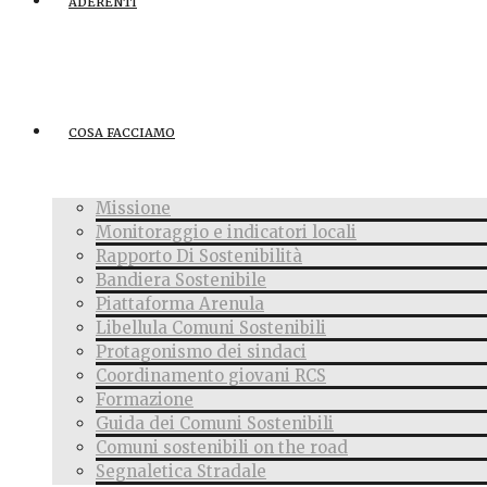
ADERENTI
COSA FACCIAMO
Missione
Monitoraggio e indicatori locali
Rapporto Di Sostenibilità
Bandiera Sostenibile
Piattaforma Arenula
Libellula Comuni Sostenibili
Protagonismo dei sindaci
Coordinamento giovani RCS
Formazione
Guida dei Comuni Sostenibili
Comuni sostenibili on the road
Segnaletica Stradale