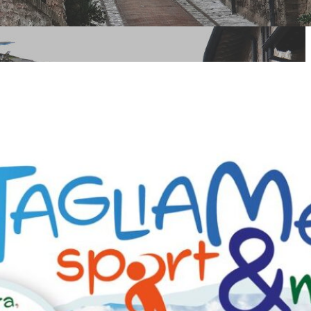
ura” si
fra Codroipo
e dei fiumi