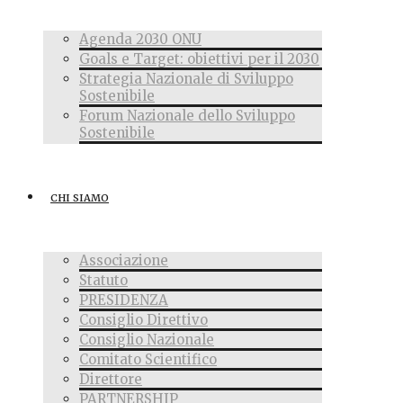
Agenda 2030 ONU
Goals e Target: obiettivi per il 2030
Strategia Nazionale di Sviluppo
Sostenibile
Forum Nazionale dello Sviluppo
Sostenibile
CHI SIAMO
Associazione
Statuto
PRESIDENZA
Consiglio Direttivo
Consiglio Nazionale
Comitato Scientifico
Direttore
PARTNERSHIP