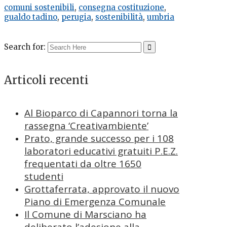
comuni sostenibili
,
consegna costituzione
,
gualdo tadino
,
perugia
,
sostenibilità
,
umbria
Search for:
Articoli recenti
Al Bioparco di Capannori torna la
rassegna ‘Creativambiente’
Prato, grande successo per i 108
laboratori educativi gratuiti P.E.Z.
frequentati da oltre 1650
studenti
Grottaferrata, approvato il nuovo
Piano di Emergenza Comunale
Il Comune di Marsciano ha
deliberato l’adesione alla