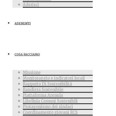
Aderisci
ADERENTI
COSA FACCIAMO
Missione
Monitoraggio e indicatori locali
Rapporto Di Sostenibilità
Bandiera Sostenibile
Piattaforma Arenula
Libellula Comuni Sostenibili
Protagonismo dei sindaci
Coordinamento giovani RCS