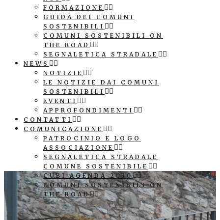
FORMAZIONE
GUIDA DEI COMUNI
SOSTENIBILI
COMUNI SOSTENIBILI ON
THE ROAD
SEGNALETICA STRADALE
NEWS
NOTIZIE
LE NOTIZIE DAI COMUNI
SOSTENIBILI
EVENTI
APPROFONDIMENTI
CONTATTI
COMUNICAZIONE
PATROCINIO E LOGO
ASSOCIAZIONE
SEGNALETICA STRADALE
COMUNE SOSTENIBILE
CUBI AGENDA 2030
COMUNI SOSTENIBILI ON
THE ROAD