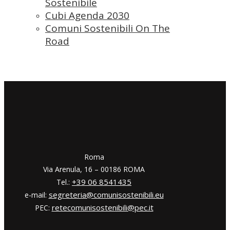
Sostenibile
Cubi Agenda 2030
Comuni Sostenibili On The
Road
​​Roma
Via Arenula, 16 – 00186 ROMA
+39 06 8541435
Tel.:
segreteria@comunisostenibili.eu
e-mail:
retecomunisostenibili@pec.it
PEC: