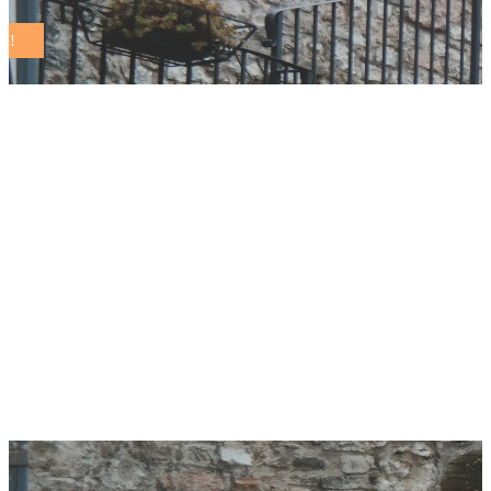
Gualdo Tadino,
consegnate ai
neodiciottenni copie
della Costituzione e
tessere della
Biblioteca Comunale