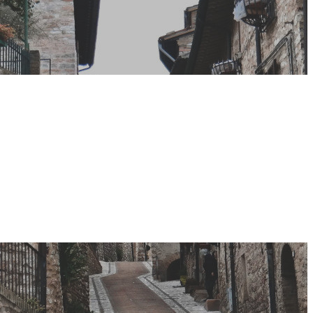
na, il
 e amplia la
n città