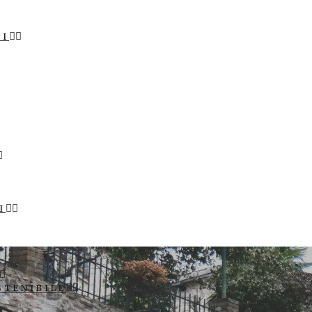
LI
I
STENIBILE