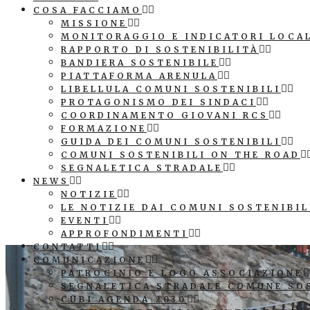
COSA FACCIAMO
MISSIONE
MONITORAGGIO E INDICATORI LOCA
RAPPORTO DI SOSTENIBILITÀ
BANDIERA SOSTENIBILE
PIATTAFORMA ARENULA
LIBELLULA COMUNI SOSTENIBILI
PROTAGONISMO DEI SINDACI
COORDINAMENTO GIOVANI RCS
FORMAZIONE
GUIDA DEI COMUNI SOSTENIBILI
COMUNI SOSTENIBILI ON THE ROAD
SEGNALETICA STRADALE
NEWS
NOTIZIE
LE NOTIZIE DAI COMUNI SOSTENIBIL
EVENTI
APPROFONDIMENTI
CONTATTI
COMUNICAZIONE
PATROCINIO E LOGO ASSOCIAZIONE
SEGNALETICA STRADALE COMUNE SO
CUBI AGENDA 2030