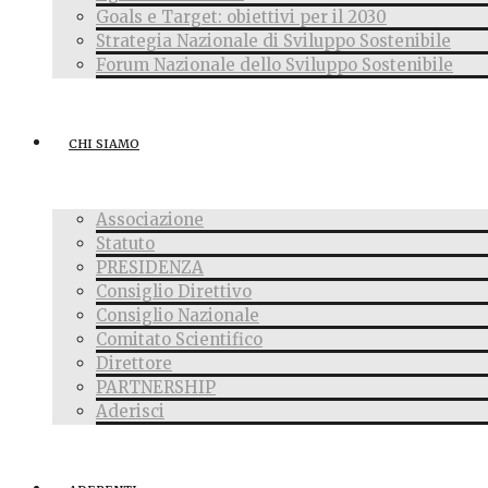
Goals e Target: obiettivi per il 2030
Strategia Nazionale di Sviluppo Sostenibile
Forum Nazionale dello Sviluppo Sostenibile
CHI SIAMO
Associazione
Statuto
PRESIDENZA
Consiglio Direttivo
Consiglio Nazionale
Comitato Scientifico
Direttore
PARTNERSHIP
Aderisci