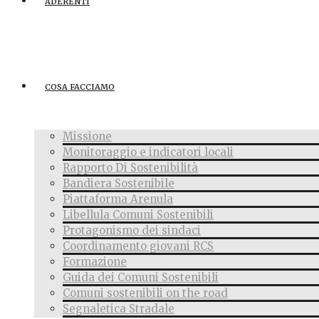
ADERENTI
COSA FACCIAMO
Missione
Monitoraggio e indicatori locali
Rapporto Di Sostenibilità
Bandiera Sostenibile
Piattaforma Arenula
Libellula Comuni Sostenibili
Protagonismo dei sindaci
Coordinamento giovani RCS
Formazione
Guida dei Comuni Sostenibili
Comuni sostenibili on the road
Segnaletica Stradale