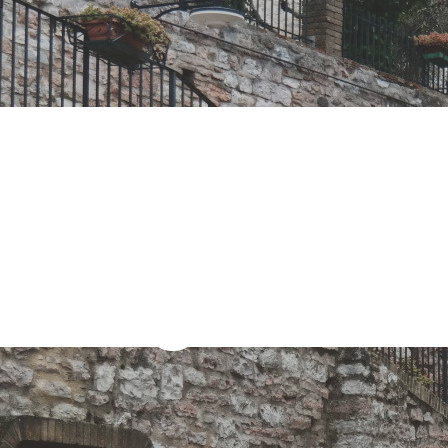
sicurezza urba
dria aderisce
sorveglianza i