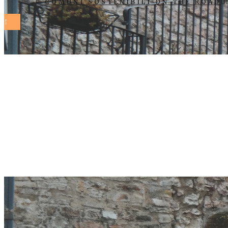
COMUNI SOSTENIBILI ON THE ROAD
Patto per la 
Comune di An
rete di video