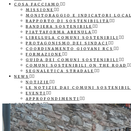
COSA FACCIAMO
MISSIONE
MONITORAGGIO E INDICATORI LOCA
RAPPORTO DI SOSTENIBILITÀ
BANDIERA SOSTENIBILE
PIATTAFORMA ARENULA
LIBELLULA COMUNI SOSTENIBILI
PROTAGONISMO DEI SINDACI
COORDINAMENTO GIOVANI RCS
FORMAZIONE
GUIDA DEI COMUNI SOSTENIBILI
COMUNI SOSTENIBILI ON THE ROAD
SEGNALETICA STRADALE
NEWS
NOTIZIE
LE NOTIZIE DAI COMUNI SOSTENIBIL
EVENTI
APPROFONDIMENTI
CONTATTI
COMUNICAZIONE
PATROCINIO E LOGO ASSOCIAZIONE
SEGNALETICA STRADALE COMUNE SO
CUBI AGENDA 2030