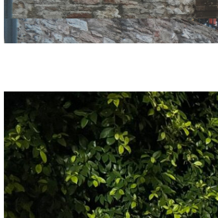
A Parghelia e
praticata: nel
Comuni Sosten
all’80%