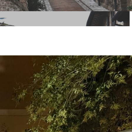
bilità
Rete dei
sitivi