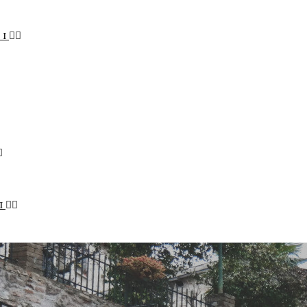
LI
I
STENIBILE