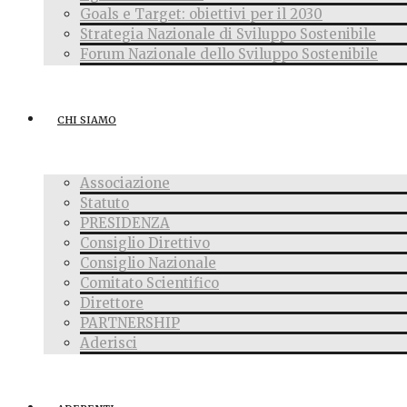
Goals e Target: obiettivi per il 2030
Strategia Nazionale di Sviluppo Sostenibile
Forum Nazionale dello Sviluppo Sostenibile
CHI SIAMO
Associazione
Statuto
PRESIDENZA
Consiglio Direttivo
Consiglio Nazionale
Comitato Scientifico
Direttore
PARTNERSHIP
Aderisci