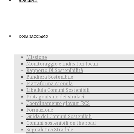
ADERENTI
COSA FACCIAMO
Missione
Monitoraggio e indicatori locali
Rapporto Di Sostenibilità
Bandiera Sostenibile
Piattaforma Arenula
Libellula Comuni Sostenibili
Protagonismo dei sindaci
Coordinamento giovani RCS
Formazione
Guida dei Comuni Sostenibili
Comuni sostenibili on the road
Segnaletica Stradale