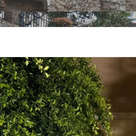
cco la sosteni
 report della 
ibili dati po