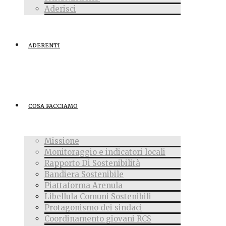
Aderisci
ADERENTI
COSA FACCIAMO
Missione
Monitoraggio e indicatori locali
Rapporto Di Sostenibilità
Bandiera Sostenibile
Piattaforma Arenula
Libellula Comuni Sostenibili
Protagonismo dei sindaci
Coordinamento giovani RCS