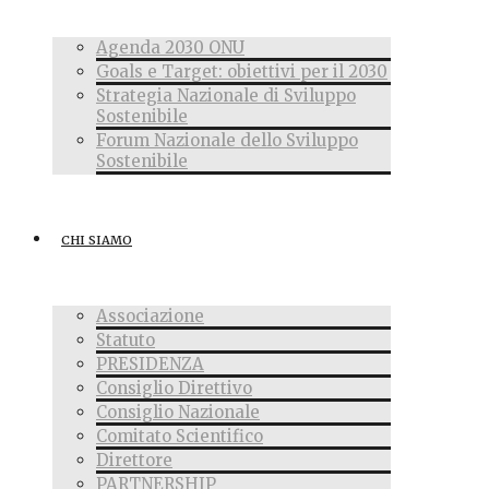
Agenda 2030 ONU
Goals e Target: obiettivi per il 2030
Strategia Nazionale di Sviluppo
Sostenibile
Forum Nazionale dello Sviluppo
Sostenibile
CHI SIAMO
Associazione
Statuto
PRESIDENZA
Consiglio Direttivo
Consiglio Nazionale
Comitato Scientifico
Direttore
PARTNERSHIP