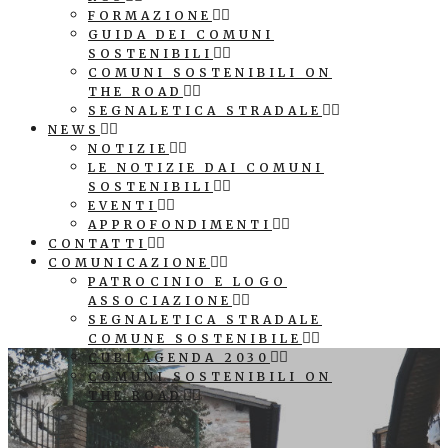
FORMAZIONE
GUIDA DEI COMUNI
SOSTENIBILI
COMUNI SOSTENIBILI ON
THE ROAD
SEGNALETICA STRADALE
NEWS
NOTIZIE
LE NOTIZIE DAI COMUNI
SOSTENIBILI
EVENTI
APPROFONDIMENTI
CONTATTI
COMUNICAZIONE
PATROCINIO E LOGO
ASSOCIAZIONE
SEGNALETICA STRADALE
COMUNE SOSTENIBILE
CUBI AGENDA 2030
COMUNI SOSTENIBILI ON
THE ROAD