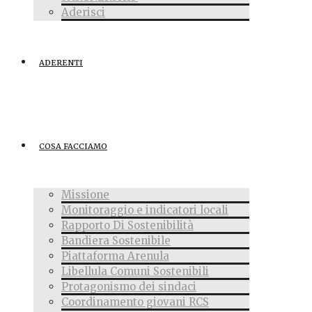
Aderisci
ADERENTI
COSA FACCIAMO
Missione
Monitoraggio e indicatori locali
Rapporto Di Sostenibilità
Bandiera Sostenibile
Piattaforma Arenula
Libellula Comuni Sostenibili
Protagonismo dei sindaci
Coordinamento giovani RCS