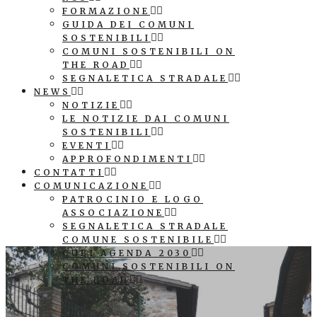
FORMAZIONE
GUIDA DEI COMUNI
SOSTENIBILI
COMUNI SOSTENIBILI ON
THE ROAD
SEGNALETICA STRADALE
NEWS
NOTIZIE
LE NOTIZIE DAI COMUNI
SOSTENIBILI
EVENTI
APPROFONDIMENTI
CONTATTI
COMUNICAZIONE
PATROCINIO E LOGO
ASSOCIAZIONE
SEGNALETICA STRADALE
COMUNE SOSTENIBILE
CUBI AGENDA 2030
COMUNI SOSTENIBILI ON
THE ROAD