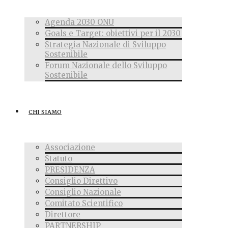
Agenda 2030 ONU
Goals e Target: obiettivi per il 2030
Strategia Nazionale di Sviluppo
Sostenibile
Forum Nazionale dello Sviluppo
Sostenibile
CHI SIAMO
Associazione
Statuto
PRESIDENZA
Consiglio Direttivo
Consiglio Nazionale
Comitato Scientifico
Direttore
PARTNERSHIP