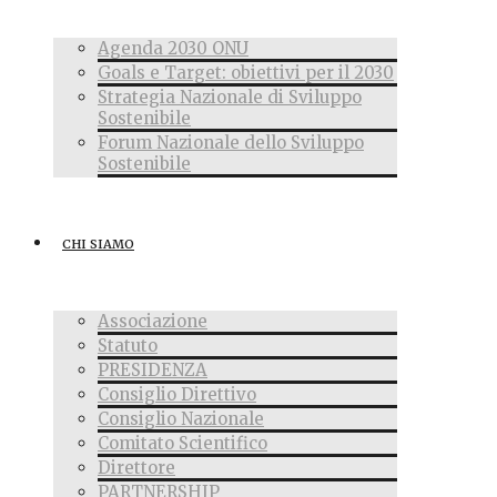
Agenda 2030 ONU
Goals e Target: obiettivi per il 2030
Strategia Nazionale di Sviluppo
Sostenibile
Forum Nazionale dello Sviluppo
Sostenibile
CHI SIAMO
Associazione
Statuto
PRESIDENZA
Consiglio Direttivo
Consiglio Nazionale
Comitato Scientifico
Direttore
PARTNERSHIP