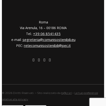
​​Roma
Via Arenula, 16 – 00186 ROMA
+39 06 8541435
Tel.:
segreteria@comunisostenibili.eu
e-mail:
retecomunisostenibili@pec.it
PEC:
©
2026 Diritti Riservati. – Sito realizzato da
b@z srl
–
Le tue preferenze
relative alla privacy