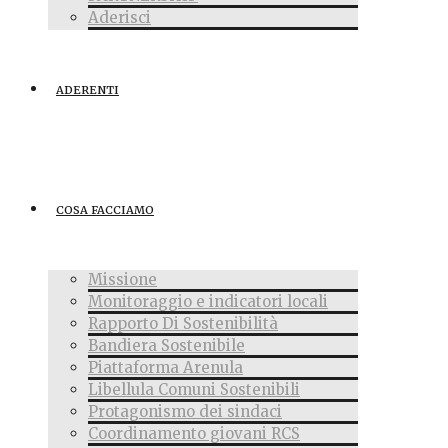
Aderisci
ADERENTI
COSA FACCIAMO
Missione
Monitoraggio e indicatori locali
Rapporto Di Sostenibilità
Bandiera Sostenibile
Piattaforma Arenula
Libellula Comuni Sostenibili
Protagonismo dei sindaci
Coordinamento giovani RCS