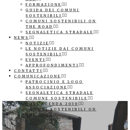
FORMAZIONE
GUIDA DEI COMUNI
SOSTENIBILI
COMUNI SOSTENIBILI ON
THE ROAD
SEGNALETICA STRADALE
NEWS
NOTIZIE
LE NOTIZIE DAI COMUNI
SOSTENIBILI
EVENTI
APPROFONDIMENTI
CONTATTI
COMUNICAZIONE
PATROCINIO E LOGO
ASSOCIAZIONE
SEGNALETICA STRADALE
COMUNE SOSTENIBILE
CUBI AGENDA 2030
COMUNI SOSTENIBILI ON
THE ROAD