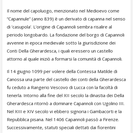
Il nome del capoluogo, menzionato nel Medioevo come
“Capannule” (anno 839) è un derivato di capanna nel senso
di ‘casupola’. L’origine di Capannoli sembra risalire al
periodo longobardo. La fondazione del borgo di Capannoli
avvenne in epoca medievale sotto la giurisdizione dei
Conti Della Gherardesca, i quali eressero un castello
attorno al quale iniziò a formarsi la comunità di Capannoli.
Il 14 giugno 1099 per volere della Contessa Matilde di
Canossa una parte del castello dei conti della Gherardesca
fu ceduto a Rangerio Vescovo di Lucca con la facoltà di
tenerla. Intorno alla fine del XII secolo la dinastia dei Della
Gherardesca ritornò a dominare Capannoli con Ugolino III.
Nel XIII e XIV secolo vi ebbero signoria i Gambacorti e la
Repubblica pisana. Nel 1406 Capannoli passò a Firenze.
Successivamente, statuti speciali dettati dai fiorentini