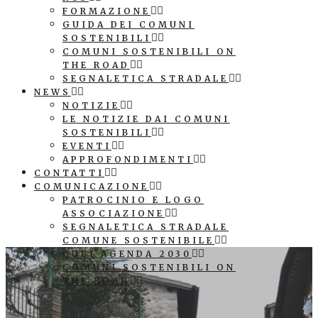
FORMAZIONE
GUIDA DEI COMUNI
SOSTENIBILI
COMUNI SOSTENIBILI ON
THE ROAD
SEGNALETICA STRADALE
NEWS
NOTIZIE
LE NOTIZIE DAI COMUNI
SOSTENIBILI
EVENTI
APPROFONDIMENTI
CONTATTI
COMUNICAZIONE
PATROCINIO E LOGO
ASSOCIAZIONE
SEGNALETICA STRADALE
COMUNE SOSTENIBILE
CUBI AGENDA 2030
COMUNI SOSTENIBILI ON
THE ROAD