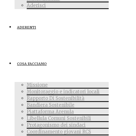
Aderisci
ADERENTI
COSA FACCIAMO
Missione
Monitoraggio e indicatori locali
Rapporto Di Sostenibilità
Bandiera Sostenibile
Piattaforma Arenula
Libellula Comuni Sostenibili
Protagonismo dei sindaci
Coordinamento giovani RCS