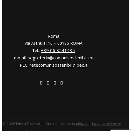
​​Roma
Via Arenula, 16 – 00186 ROMA
+39 06 8541435
Tel.:
segreteria@comunisostenibili.eu
e-mail:
retecomunisostenibili@pec.it
PEC:
©
2026 Diritti Riservati. – Sito realizzato da
b@z srl
–
Le tue preferenze