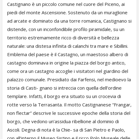
Castignano è un piccolo comune nel cuore del Piceno, ai
piedi del monte Ascensione. Sostenuto da un muraglione
ad arcate e dominato da una torre romanica, Castignano si
distende, con un inconfondibile profilo piramidale, su un
territorio estremamente ricco di diversità e bellezza
naturale: una distesa infinita di calanchi tra mare e Sibillini.
Emblema del paese è il Castagno, un maestoso albero di
castagno dominava in origine la piazza del borgo antico,
come ora un castagno accoglie i visitatori nel giardino del
palazzo comunale. Presidiato dai Farfensi, nel medioevo la
storia di Casti- gnano si intreccia con quella dell’ordine
templare. Infatti, il borgo era situato su un crocevia di
rotte verso la Terrasanta. Il motto Castignanese “Frangar,
non flectar” descrive le successive epoche della storia del
borgo, che vedono un’assidua ribellione al dominio di
Ascoli. Degna di nota è la Chie- sa di San Pietro e Paolo,
con all’interno il Museo Sistino e il ricco Polo Museale delle