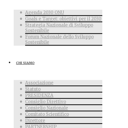
Agenda 2030 ONU
Goals e Target: obiettivi per il 2030
Strategia Nazionale di Sviluppo
Sostenibile
Forum Nazionale dello Sviluppo
Sostenibile
CHI SIAMO
Associazione
Statuto
PRESIDENZA
Consiglio Direttivo
Consiglio Nazionale
Comitato Scientifico
Direttore
PARTNERSHIP