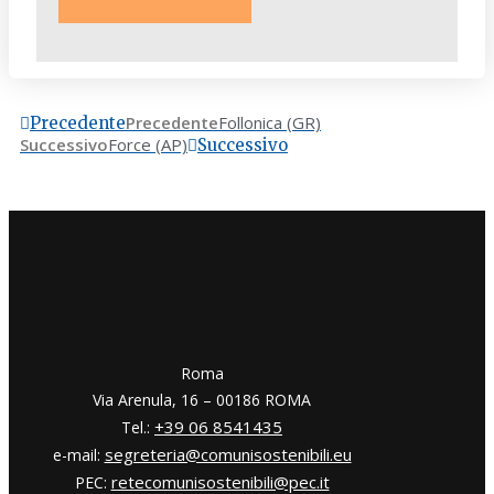
Precedente
Follonica (GR)
Precedente
Successivo
Force (AP)
Successivo
​​Roma
Via Arenula, 16 – 00186 ROMA
+39 06 8541435
Tel.:
segreteria@comunisostenibili.eu
e-mail:
retecomunisostenibili@pec.it
PEC: