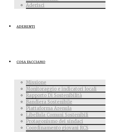
Aderisci
ADERENTI
COSA FACCIAMO
Missione
Monitoraggio e indicatori locali
Rapporto Di Sostenibilità
Bandiera Sostenibile
Piattaforma Arenula
Libellula Comuni Sostenibili
Protagonismo dei sindaci
Coordinamento giovani RCS