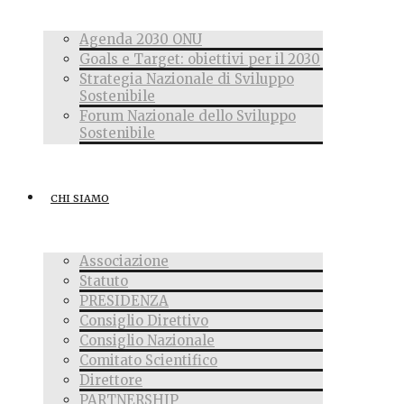
Agenda 2030 ONU
Goals e Target: obiettivi per il 2030
Strategia Nazionale di Sviluppo
Sostenibile
Forum Nazionale dello Sviluppo
Sostenibile
CHI SIAMO
Associazione
Statuto
PRESIDENZA
Consiglio Direttivo
Consiglio Nazionale
Comitato Scientifico
Direttore
PARTNERSHIP