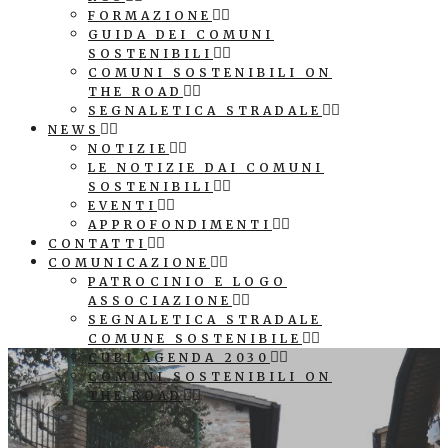
FORMAZIONE
GUIDA DEI COMUNI
SOSTENIBILI
COMUNI SOSTENIBILI ON
THE ROAD
SEGNALETICA STRADALE
NEWS
NOTIZIE
LE NOTIZIE DAI COMUNI
SOSTENIBILI
EVENTI
APPROFONDIMENTI
CONTATTI
COMUNICAZIONE
PATROCINIO E LOGO
ASSOCIAZIONE
SEGNALETICA STRADALE
COMUNE SOSTENIBILE
CUBI AGENDA 2030
COMUNI SOSTENIBILI ON
THE ROAD