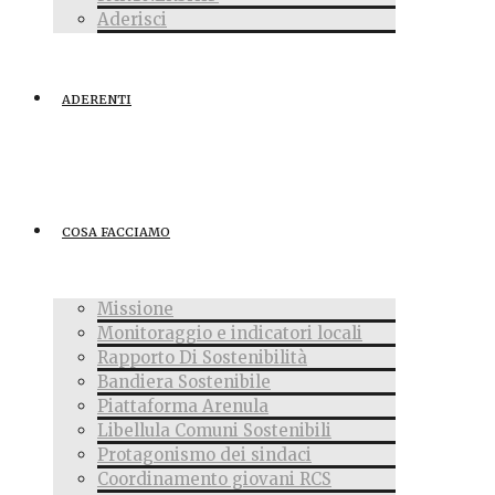
Aderisci
ADERENTI
COSA FACCIAMO
Missione
Monitoraggio e indicatori locali
Rapporto Di Sostenibilità
Bandiera Sostenibile
Piattaforma Arenula
Libellula Comuni Sostenibili
Protagonismo dei sindaci
Coordinamento giovani RCS