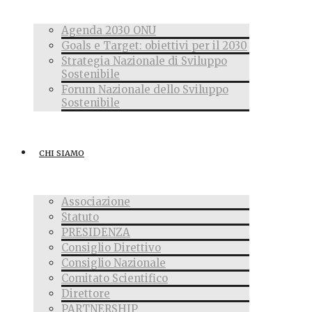
Agenda 2030 ONU
Goals e Target: obiettivi per il 2030
Strategia Nazionale di Sviluppo
Sostenibile
Forum Nazionale dello Sviluppo
Sostenibile
CHI SIAMO
Associazione
Statuto
PRESIDENZA
Consiglio Direttivo
Consiglio Nazionale
Comitato Scientifico
Direttore
PARTNERSHIP