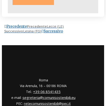
Precedente
Lecce (LE)
Precedente
Successivo
Lesina (FG)
Successivo
​​Roma
Via Arenula, 16 – 00186 ROMA
+39 06 8541435
Tel.:
segreteria@comunisostenibili.eu
e-mail:
retecomunisostenibili@pec.it
PEC: