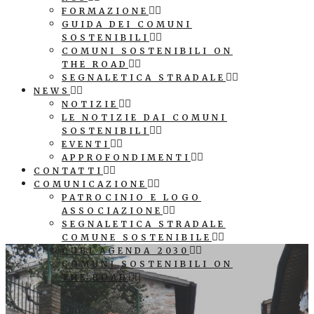
FORMAZIONE
GUIDA DEI COMUNI
SOSTENIBILI
COMUNI SOSTENIBILI ON
THE ROAD
SEGNALETICA STRADALE
NEWS
NOTIZIE
LE NOTIZIE DAI COMUNI
SOSTENIBILI
EVENTI
APPROFONDIMENTI
CONTATTI
COMUNICAZIONE
PATROCINIO E LOGO
ASSOCIAZIONE
SEGNALETICA STRADALE
COMUNE SOSTENIBILE
CUBI AGENDA 2030
COMUNI SOSTENIBILI ON
THE ROAD