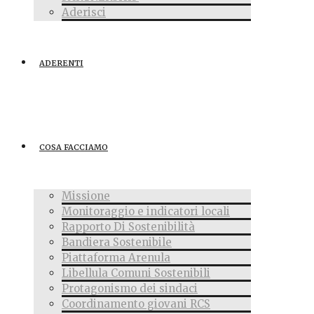
Aderisci
ADERENTI
COSA FACCIAMO
Missione
Monitoraggio e indicatori locali
Rapporto Di Sostenibilità
Bandiera Sostenibile
Piattaforma Arenula
Libellula Comuni Sostenibili
Protagonismo dei sindaci
Coordinamento giovani RCS