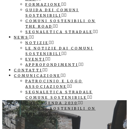
FORMAZIONE
GUIDA DEI COMUNI
SOSTENIBILI
COMUNI SOSTENIBILI ON
THE ROAD
SEGNALETICA STRADALE
NEWS
NOTIZIE
LE NOTIZIE DAI COMUNI
SOSTENIBILI
EVENTI
APPROFONDIMENTI
CONTATTI
COMUNICAZIONE
PATROCINIO E LOGO
ASSOCIAZIONE
SEGNALETICA STRADALE
COMUNE SOSTENIBILE
CUBI AGENDA 2030
COMUNI SOSTENIBILI ON
THE ROAD