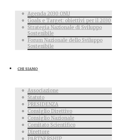
Agenda 2030 ONU
Goals e Target: obiettivi per il 2030
Strategia Nazionale di Sviluppo
Sostenibile
Forum Nazionale dello Sviluppo
Sostenibile
CHI SIAMO
Associazione
Statuto
PRESIDENZA
Consiglio Direttivo
Consiglio Nazionale
Comitato Scientifico
Direttore
PARTNERSHIP