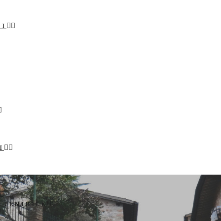
LI
I
STENIBILE