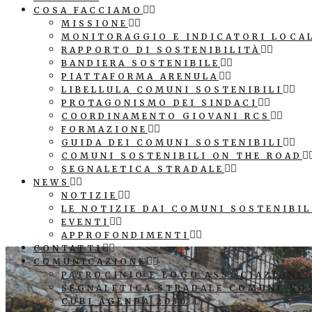
COSA FACCIAMO
MISSIONE
MONITORAGGIO E INDICATORI LOCA
RAPPORTO DI SOSTENIBILITÀ
BANDIERA SOSTENIBILE
PIATTAFORMA ARENULA
LIBELLULA COMUNI SOSTENIBILI
PROTAGONISMO DEI SINDACI
COORDINAMENTO GIOVANI RCS
FORMAZIONE
GUIDA DEI COMUNI SOSTENIBILI
COMUNI SOSTENIBILI ON THE ROAD
SEGNALETICA STRADALE
NEWS
NOTIZIE
LE NOTIZIE DAI COMUNI SOSTENIBIL
EVENTI
APPROFONDIMENTI
CONTATTI
COMUNICAZIONE
PATROCINIO E LOGO ASSOCIAZIONE
SEGNALETICA STRADALE COMUNE SO
CUBI AGENDA 2030