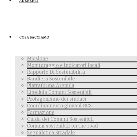
ADERENTI
COSA FACCIAMO
Missione
Monitoraggio e indicatori locali
Rapporto Di Sostenibilità
Bandiera Sostenibile
Piattaforma Arenula
Libellula Comuni Sostenibili
Protagonismo dei sindaci
Coordinamento giovani RCS
Formazione
Guida dei Comuni Sostenibili
Comuni sostenibili on the road
Segnaletica Stradale