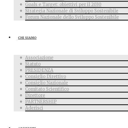
Goals e Target: obiettivi per il 2030
Strategia Nazionale di Sviluppo Sostenibile
Forum Nazionale dello Sviluppo Sostenibile
CHI SIAMO
Associazione
Statuto
PRESIDENZA
Consiglio Direttivo
Consiglio Nazionale
Comitato Scientifico
Direttore
PARTNERSHIP
Aderisci