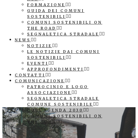
FORMAZIONE
GUIDA DEI COMUNI
SOSTENIBILI
COMUNI SOSTENIBILI ON
THE ROAD
SEGNALETICA STRADALE
NEWS
NOTIZIE
LE NOTIZIE DAI COMUNI
SOSTENIBILI
EVENTI
APPROFONDIMENTI
CONTATTI
COMUNICAZIONE
PATROCINIO E LOGO
ASSOCIAZIONE
SEGNALETICA STRADALE
COMUNE SOSTENIBILE
CUBI AGENDA 2030
COMUNI SOSTENIBILI ON
THE ROAD