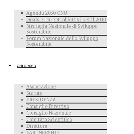
Agenda 2030 ONU
Goals e Target: obiettivi per il 2030
Strategia Nazionale di Sviluppo
Sostenibile
Forum Nazionale dello Sviluppo
Sostenibile
CHI SIAMO
Associazione
Statuto
PRESIDENZA
Consiglio Direttivo
Consiglio Nazionale
Comitato Scientifico
Direttore
PARTNERSHIP