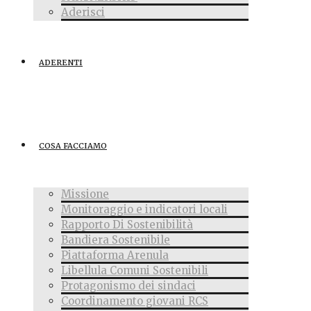
Aderisci
ADERENTI
COSA FACCIAMO
Missione
Monitoraggio e indicatori locali
Rapporto Di Sostenibilità
Bandiera Sostenibile
Piattaforma Arenula
Libellula Comuni Sostenibili
Protagonismo dei sindaci
Coordinamento giovani RCS