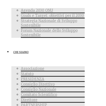
Agenda 2030 ONU
Goals e Target: obiettivi per il 2030
Strategia Nazionale di Sviluppo
Sostenibile
Forum Nazionale dello Sviluppo
Sostenibile
CHI SIAMO
Associazione
Statuto
PRESIDENZA
Consiglio Direttivo
Consiglio Nazionale
Comitato Scientifico
Direttore
PARTNERSHIP