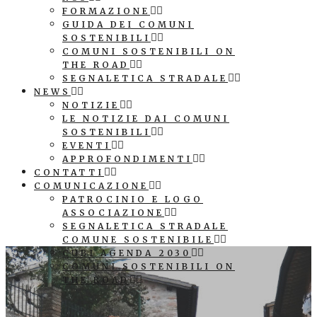
FORMAZIONE
GUIDA DEI COMUNI
SOSTENIBILI
COMUNI SOSTENIBILI ON
THE ROAD
SEGNALETICA STRADALE
NEWS
NOTIZIE
LE NOTIZIE DAI COMUNI
SOSTENIBILI
EVENTI
APPROFONDIMENTI
CONTATTI
COMUNICAZIONE
PATROCINIO E LOGO
ASSOCIAZIONE
SEGNALETICA STRADALE
COMUNE SOSTENIBILE
CUBI AGENDA 2030
COMUNI SOSTENIBILI ON
THE ROAD