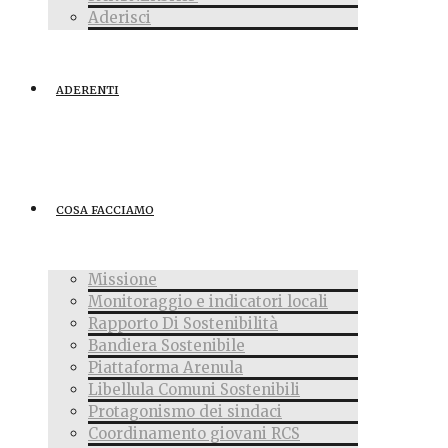
Aderisci
ADERENTI
COSA FACCIAMO
Missione
Monitoraggio e indicatori locali
Rapporto Di Sostenibilità
Bandiera Sostenibile
Piattaforma Arenula
Libellula Comuni Sostenibili
Protagonismo dei sindaci
Coordinamento giovani RCS