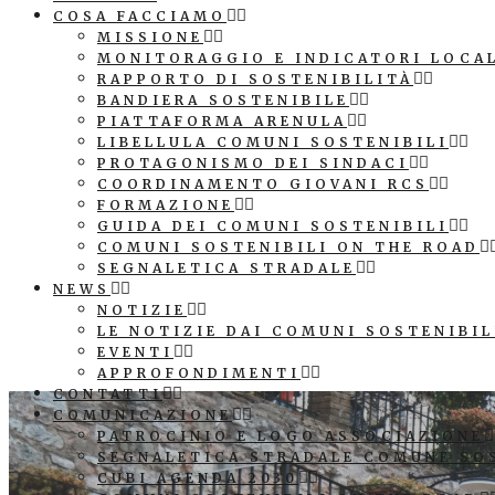
COSA FACCIAMO
MISSIONE
MONITORAGGIO E INDICATORI LOCA
RAPPORTO DI SOSTENIBILITÀ
BANDIERA SOSTENIBILE
PIATTAFORMA ARENULA
LIBELLULA COMUNI SOSTENIBILI
PROTAGONISMO DEI SINDACI
COORDINAMENTO GIOVANI RCS
FORMAZIONE
GUIDA DEI COMUNI SOSTENIBILI
COMUNI SOSTENIBILI ON THE ROAD
SEGNALETICA STRADALE
NEWS
NOTIZIE
LE NOTIZIE DAI COMUNI SOSTENIBIL
EVENTI
APPROFONDIMENTI
CONTATTI
COMUNICAZIONE
PATROCINIO E LOGO ASSOCIAZIONE
SEGNALETICA STRADALE COMUNE SO
CUBI AGENDA 2030