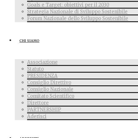
Goals e Target: obiettivi per il 2030
Strategia Nazionale di Sviluppo Sostenibile
Forum Nazionale dello Sviluppo Sostenibile
CHI SIAMO
Associazione
Statuto
PRESIDENZA
Consiglio Direttivo
Consiglio Nazionale
Comitato Scientifico
Direttore
PARTNERSHIP
Aderisci