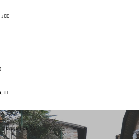
LI
I
STENIBILE