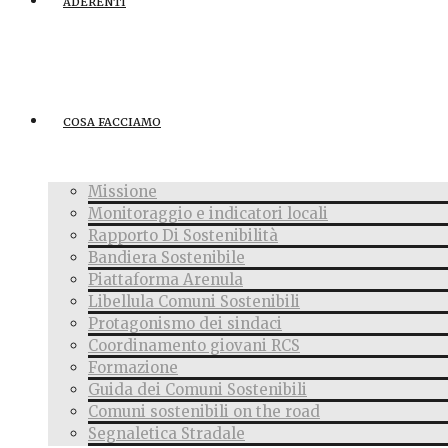
ADERENTI
COSA FACCIAMO
Missione
Monitoraggio e indicatori locali
Rapporto Di Sostenibilità
Bandiera Sostenibile
Piattaforma Arenula
Libellula Comuni Sostenibili
Protagonismo dei sindaci
Coordinamento giovani RCS
Formazione
Guida dei Comuni Sostenibili
Comuni sostenibili on the road
Segnaletica Stradale