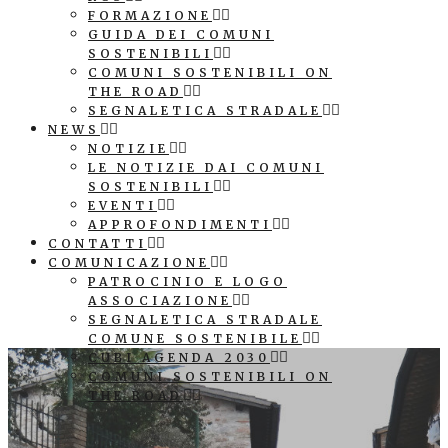
FORMAZIONE
GUIDA DEI COMUNI
SOSTENIBILI
COMUNI SOSTENIBILI ON
THE ROAD
SEGNALETICA STRADALE
NEWS
NOTIZIE
LE NOTIZIE DAI COMUNI
SOSTENIBILI
EVENTI
APPROFONDIMENTI
CONTATTI
COMUNICAZIONE
PATROCINIO E LOGO
ASSOCIAZIONE
SEGNALETICA STRADALE
COMUNE SOSTENIBILE
CUBI AGENDA 2030
COMUNI SOSTENIBILI ON
THE ROAD