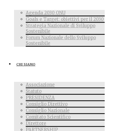
Agenda 2030 ONU
Goals e Target: obiettivi per il 2030
Strategia Nazionale di Sviluppo
Sostenibile
Forum Nazionale dello Sviluppo
Sostenibile
CHI SIAMO
Associazione
Statuto
PRESIDENZA
Consiglio Direttivo
Consiglio Nazionale
Comitato Scientifico
Direttore
PARTNERSHIP