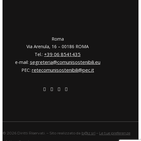
​​Roma
Via Arenula, 16 – 00186 ROMA
+39 06 8541435
Tel.:
segreteria@comunisostenibili.eu
e-mail:
retecomunisostenibili@pec.it
PEC:
©
2026 Diritti Riservati. – Sito realizzato da
b@z srl
–
Le tue preferenze