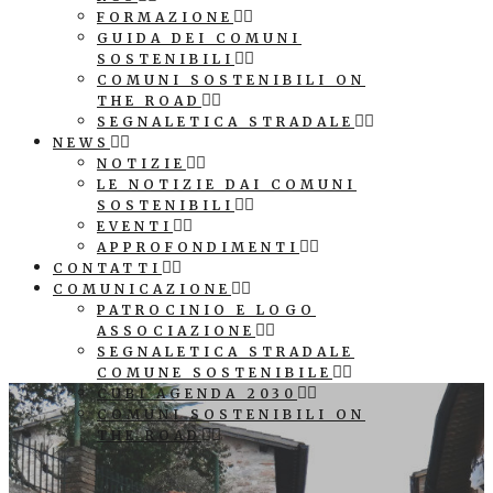
FORMAZIONE
GUIDA DEI COMUNI
SOSTENIBILI
COMUNI SOSTENIBILI ON
THE ROAD
SEGNALETICA STRADALE
NEWS
NOTIZIE
LE NOTIZIE DAI COMUNI
SOSTENIBILI
EVENTI
APPROFONDIMENTI
CONTATTI
COMUNICAZIONE
PATROCINIO E LOGO
ASSOCIAZIONE
SEGNALETICA STRADALE
COMUNE SOSTENIBILE
CUBI AGENDA 2030
COMUNI SOSTENIBILI ON
THE ROAD