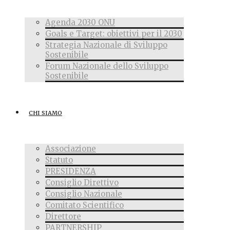
Agenda 2030 ONU
Goals e Target: obiettivi per il 2030
Strategia Nazionale di Sviluppo
Sostenibile
Forum Nazionale dello Sviluppo
Sostenibile
CHI SIAMO
Associazione
Statuto
PRESIDENZA
Consiglio Direttivo
Consiglio Nazionale
Comitato Scientifico
Direttore
PARTNERSHIP