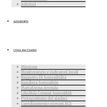
Aderisci
ADERENTI
COSA FACCIAMO
Missione
Monitoraggio e indicatori locali
Rapporto Di Sostenibilità
Bandiera Sostenibile
Piattaforma Arenula
Libellula Comuni Sostenibili
Protagonismo dei sindaci
Coordinamento giovani RCS