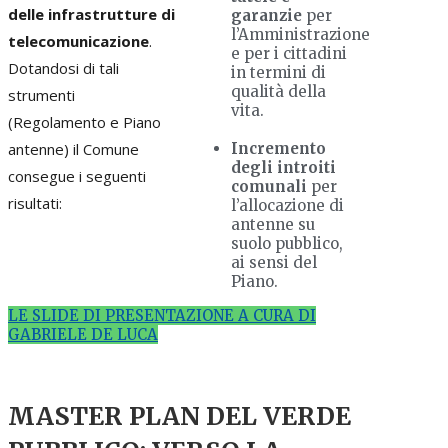
delle infrastrutture di
garanzie
per
l’Amministrazione
telecomunicazione
.
e per i cittadini
Dotandosi di tali
in termini di
qualità della
strumenti
vita.
(Regolamento e Piano
antenne) il Comune
Incremento
degli introiti
consegue i seguenti
comunali
per
risultati:
l’allocazione di
antenne su
suolo pubblico,
ai sensi del
Piano.
LE SLIDE DI PRESENTAZIONE A CURA DI
GABRIELE DE LUCA
MASTER PLAN DEL VERDE