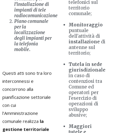
telefonici sul
l’installazione di
territorio
impianti di tele
comunale;
radiocomunicazione
Piano comunale
Monitoraggio
per la
puntuale
localizzazione
dell’attività di
degli impianti per
installazione
di
la telefonia
antenne sul
mobile
.
territorio;
Tutela in sede
giurisdizionale
Questi atti sono tra loro
in caso di
interconnessi e
contenziosi tra
Comune ed
concorrono alla
operatori per
pianificazione settoriale
l’esercizio di
operazioni di
con cui
sviluppo
l’Amministrazione
abusive;
comunale realizza
la
Maggiori
gestione territoriale
tutele e