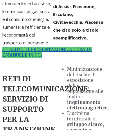
atmosferico ed acustico,
di Assisi, Frosinone,
le emissioni di gas serra
Ercolano,
e il consumo di energia,
Civitavecchia, Piacenza
aumentare l’efficienza e
che cito solo a titolo
l’economicità del
esemplificativo.
trasporto di persone e
LE SLIDE DI PRESENTAZIONE A CURA DI
EMANUELE PUCCI
Minimizzazione
del rischio di
RETI DI
esposizione
della
TELECOMUNICAZIONE:
popolazione alle
fonti di
SERVIZIO DI
inquinamento
SUPPORTO
elettromagnetico
;
Disciplina
PER LA
territoriale di
sviluppo sicuro,
TRANSIZIONE
coerente e