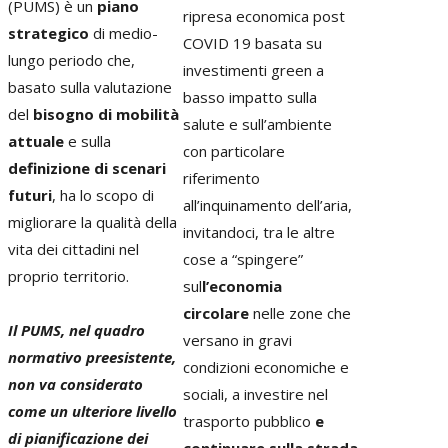
(PUMS) è un
piano
ripresa economica post
strategico
di medio-
COVID 19 basata su
lungo periodo che,
investimenti green a
basato sulla valutazione
basso impatto sulla
del
bisogno di mobilità
salute e sull’ambiente
attuale
e sulla
con particolare
definizione di scenari
riferimento
futuri
, ha lo scopo di
all’inquinamento dell’aria,
migliorare la qualità della
invitandoci, tra le altre
vita dei cittadini nel
cose a “spingere”
proprio territorio.
sul
l’economia
circolare
nelle zone che
Il PUMS, nel quadro
versano in gravi
normativo preesistente,
condizioni economiche e
non va considerato
sociali, a investire nel
come un ulteriore livello
trasporto pubblico
e
di pianificazione dei