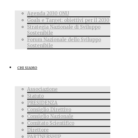
Agenda 2030 ONU
Goals e Target: obiettivi per il 2030
Strategia Nazionale di Sviluppo
Sostenibile
Forum Nazionale dello Sviluppo
Sostenibile
CHI SIAMO
Associazione
Statuto
PRESIDENZA
Consiglio Direttivo
Consiglio Nazionale
Comitato Scientifico
Direttore
PARTNERSHIP