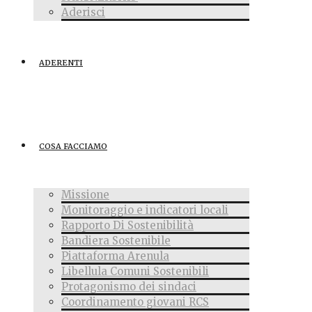
Aderisci
ADERENTI
COSA FACCIAMO
Missione
Monitoraggio e indicatori locali
Rapporto Di Sostenibilità
Bandiera Sostenibile
Piattaforma Arenula
Libellula Comuni Sostenibili
Protagonismo dei sindaci
Coordinamento giovani RCS