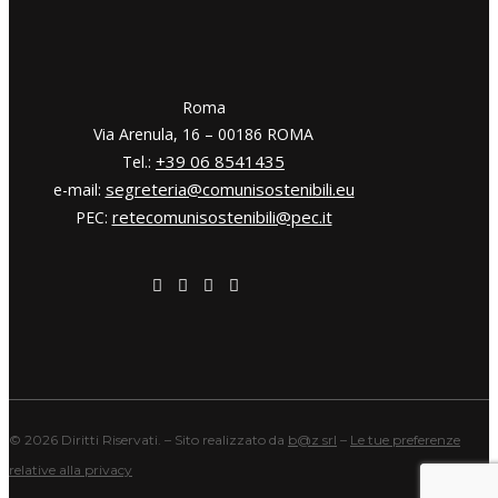
​​Roma
Via Arenula, 16 – 00186 ROMA
+39 06 8541435
Tel.:
segreteria@comunisostenibili.eu
e-mail:
retecomunisostenibili@pec.it
PEC:
©
2026 Diritti Riservati. – Sito realizzato da
b@z srl
–
Le tue preferenze
relative alla privacy