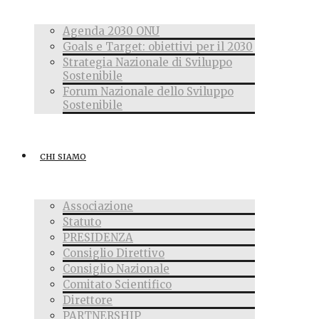
Agenda 2030 ONU
Goals e Target: obiettivi per il 2030
Strategia Nazionale di Sviluppo
Sostenibile
Forum Nazionale dello Sviluppo
Sostenibile
CHI SIAMO
Associazione
Statuto
PRESIDENZA
Consiglio Direttivo
Consiglio Nazionale
Comitato Scientifico
Direttore
PARTNERSHIP