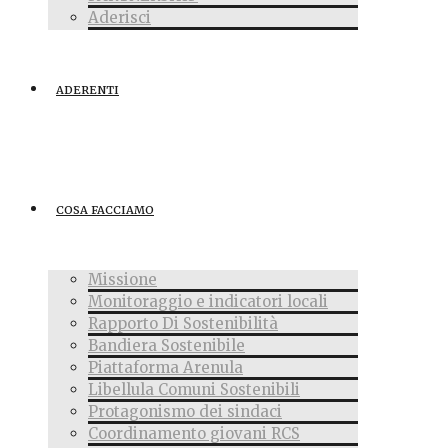
Aderisci
ADERENTI
COSA FACCIAMO
Missione
Monitoraggio e indicatori locali
Rapporto Di Sostenibilità
Bandiera Sostenibile
Piattaforma Arenula
Libellula Comuni Sostenibili
Protagonismo dei sindaci
Coordinamento giovani RCS