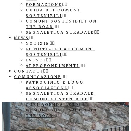
FORMAZIONE
GUIDA DEI COMUNI
SOSTENIBILI
COMUNI SOSTENIBILI ON
THE ROAD
SEGNALETICA STRADALE
NEWS
NOTIZIE
LE NOTIZIE DAI COMUNI
SOSTENIBILI
EVENTI
APPROFONDIMENTI
CONTATTI
COMUNICAZIONE
PATROCINIO E LOGO
ASSOCIAZIONE
SEGNALETICA STRADALE
COMUNE SOSTENIBILE
CUBI AGENDA 2030
COMUNI SOSTENIBILI ON
THE ROAD