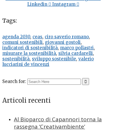
Linkedin
Instagram
Tags:
agenda 2030
,
ceas
,
ciro saverio romano
,
comuni sostenibili
,
giovanni gostoli
,
indicatori di sostenibilità
,
marco pollastri
,
misurare la sostenibilità
,
silvia cardarelli
,
sostenibilità
,
sviluppo sostenibile
,
valerio
lucciarini de vincenzi
Search for:
Articoli recenti
Al Bioparco di Capannori torna la
rassegna ‘Creativambiente’