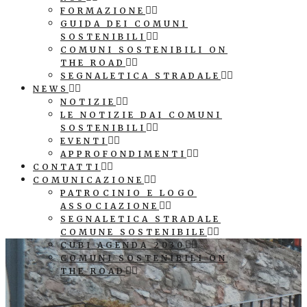
FORMAZIONE
GUIDA DEI COMUNI
SOSTENIBILI
COMUNI SOSTENIBILI ON
THE ROAD
SEGNALETICA STRADALE
NEWS
NOTIZIE
LE NOTIZIE DAI COMUNI
SOSTENIBILI
EVENTI
APPROFONDIMENTI
CONTATTI
COMUNICAZIONE
PATROCINIO E LOGO
ASSOCIAZIONE
SEGNALETICA STRADALE
COMUNE SOSTENIBILE
CUBI AGENDA 2030
COMUNI SOSTENIBILI ON
THE ROAD