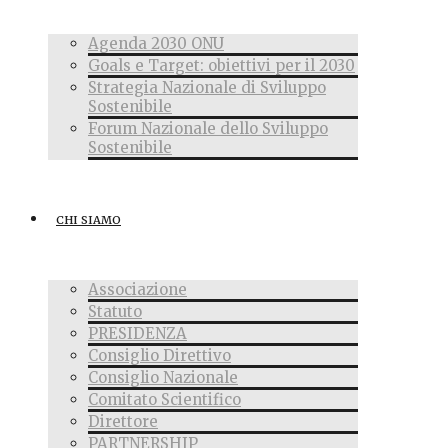
Agenda 2030 ONU
Goals e Target: obiettivi per il 2030
Strategia Nazionale di Sviluppo
Sostenibile
Forum Nazionale dello Sviluppo
Sostenibile
CHI SIAMO
Associazione
Statuto
PRESIDENZA
Consiglio Direttivo
Consiglio Nazionale
Comitato Scientifico
Direttore
PARTNERSHIP