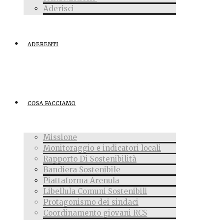
Aderisci
ADERENTI
COSA FACCIAMO
Missione
Monitoraggio e indicatori locali
Rapporto Di Sostenibilità
Bandiera Sostenibile
Piattaforma Arenula
Libellula Comuni Sostenibili
Protagonismo dei sindaci
Coordinamento giovani RCS