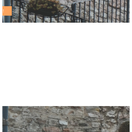
Rete Comuni
Sostenibili e CEAS,
intesa strategica per
le Agende Locali
2030￼