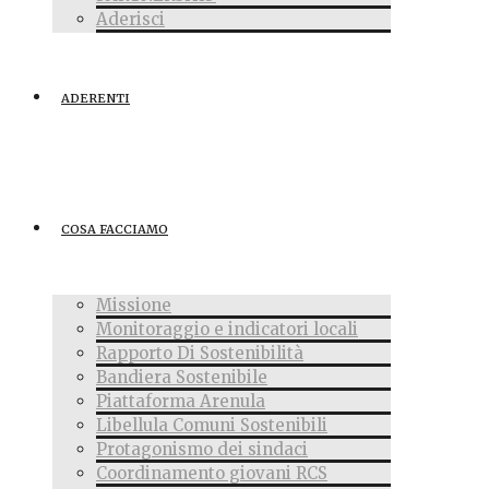
Aderisci
ADERENTI
COSA FACCIAMO
Missione
Monitoraggio e indicatori locali
Rapporto Di Sostenibilità
Bandiera Sostenibile
Piattaforma Arenula
Libellula Comuni Sostenibili
Protagonismo dei sindaci
Coordinamento giovani RCS