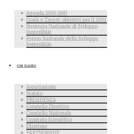
Agenda 2030 ONU
Goals e Target: obiettivi per il 2030
Strategia Nazionale di Sviluppo
Sostenibile
Forum Nazionale dello Sviluppo
Sostenibile
CHI SIAMO
Associazione
Statuto
PRESIDENZA
Consiglio Direttivo
Consiglio Nazionale
Comitato Scientifico
Direttore
PARTNERSHIP