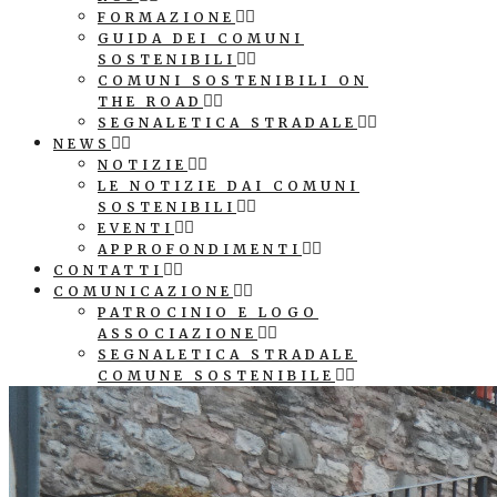
FORMAZIONE
GUIDA DEI COMUNI
SOSTENIBILI
COMUNI SOSTENIBILI ON
THE ROAD
SEGNALETICA STRADALE
NEWS
NOTIZIE
LE NOTIZIE DAI COMUNI
SOSTENIBILI
EVENTI
APPROFONDIMENTI
CONTATTI
COMUNICAZIONE
PATROCINIO E LOGO
ASSOCIAZIONE
SEGNALETICA STRADALE
COMUNE SOSTENIBILE
CUBI AGENDA 2030
COMUNI SOSTENIBILI ON
THE ROAD