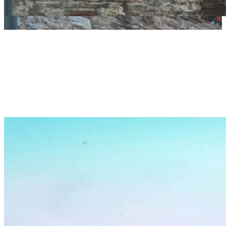
Rutigliano aderisce
alla Rete dei Comuni
Sostenibili