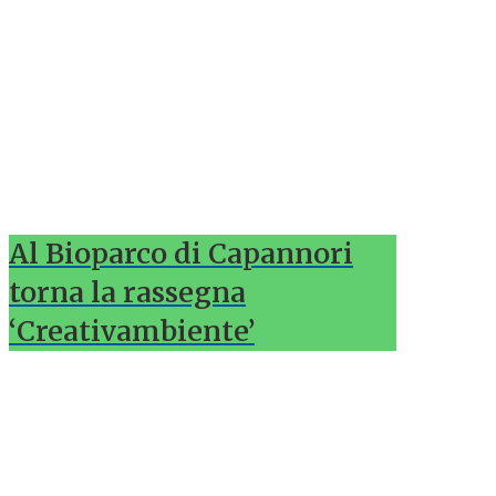
Al Bioparco di Capannori
torna la rassegna
‘Creativambiente’